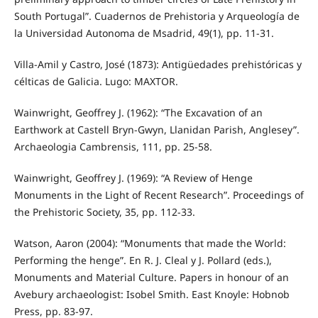
South Portugal”. Cuadernos de Prehistoria y Arqueología de
la Universidad Autonoma de Msadrid, 49(1), pp. 11-31.
Villa-Amil y Castro, José (1873): Antigüedades prehistóricas y
célticas de Galicia. Lugo: MAXTOR.
Wainwright, Geoffrey J. (1962): “The Excavation of an
Earthwork at Castell Bryn-Gwyn, Llanidan Parish, Anglesey”.
Archaeologia Cambrensis, 111, pp. 25-58.
Wainwright, Geoffrey J. (1969): “A Review of Henge
Monuments in the Light of Recent Research”. Proceedings of
the Prehistoric Society, 35, pp. 112-33.
Watson, Aaron (2004): “Monuments that made the World:
Performing the henge”. En R. J. Cleal y J. Pollard (eds.),
Monuments and Material Culture. Papers in honour of an
Avebury archaeologist: Isobel Smith. East Knoyle: Hobnob
Press, pp. 83-97.