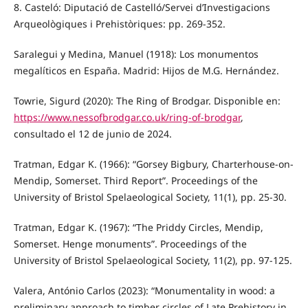
8. Casteló: Diputació de Castelló/Servei d’Investigacions
Arqueològiques i Prehistòriques: pp. 269-352.
Saralegui y Medina, Manuel (1918): Los monumentos
megalíticos en España. Madrid: Hijos de M.G. Hernández.
Towrie, Sigurd (2020): The Ring of Brodgar. Disponible en:
https://www.nessofbrodgar.co.uk/ring-of-brodgar
,
consultado el 12 de junio de 2024.
Tratman, Edgar K. (1966): “Gorsey Bigbury, Charterhouse-on-
Mendip, Somerset. Third Report”. Proceedings of the
University of Bristol Spelaeological Society, 11(1), pp. 25-30.
Tratman, Edgar K. (1967): “The Priddy Circles, Mendip,
Somerset. Henge monuments”. Proceedings of the
University of Bristol Spelaeological Society, 11(2), pp. 97-125.
Valera, António Carlos (2023): “Monumentality in wood: a
preliminary approach to timber circles of Late Prehistory in