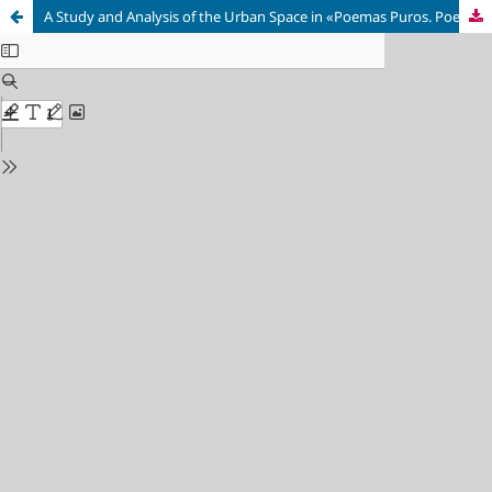
A Study and Analysis of the Urban Space in «Poemas Puros. Poemillas de la Ciudad» by Dámaso Alonso