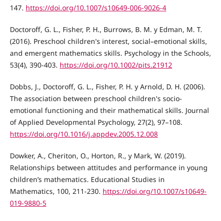
147.
https://doi.org/10.1007/s10649-006-9026-4
Doctoroff, G. L., Fisher, P. H., Burrows, B. M. y Edman, M. T.
(2016). Preschool children's interest, social–emotional skills,
and emergent mathematics skills. Psychology in the Schools,
53(4), 390-403.
https://doi.org/10.1002/pits.21912
Dobbs, J., Doctoroff, G. L., Fisher, P. H. y Arnold, D. H. (2006).
The association between preschool children's socio-
emotional functioning and their mathematical skills. Journal
of Applied Developmental Psychology, 27(2), 97–108.
https://doi.org/10.1016/j.appdev.2005.12.008
Dowker, A., Cheriton, O., Horton, R., y Mark, W. (2019).
Relationships between attitudes and performance in young
children’s mathematics. Educational Studies in
Mathematics, 100, 211-230.
https://doi.org/10.1007/s10649-
019-9880-5