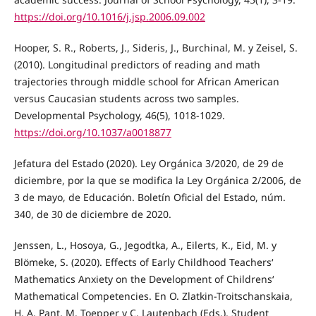
https://doi.org/10.1016/j.jsp.2006.09.002
Hooper, S. R., Roberts, J., Sideris, J., Burchinal, M. y Zeisel, S.
(2010). Longitudinal predictors of reading and math
trajectories through middle school for African American
versus Caucasian students across two samples.
Developmental Psychology, 46(5), 1018-1029.
https://doi.org/10.1037/a0018877
Jefatura del Estado (2020). Ley Orgánica 3/2020, de 29 de
diciembre, por la que se modifica la Ley Orgánica 2/2006, de
3 de mayo, de Educación. Boletín Oficial del Estado, núm.
340, de 30 de diciembre de 2020.
Jenssen, L., Hosoya, G., Jegodtka, A., Eilerts, K., Eid, M. y
Blömeke, S. (2020). Effects of Early Childhood Teachers‘
Mathematics Anxiety on the Development of Childrens‘
Mathematical Competencies. En O. Zlatkin-Troitschanskaia,
H. A. Pant, M. Toepper y C. Lautenbach (Eds.), Student