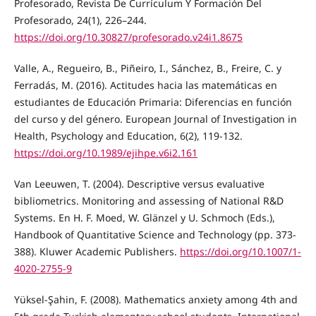
Profesorado, Revista De Currículum Y Formación Del
Profesorado, 24(1), 226–244.
https://doi.org/10.30827/profesorado.v24i1.8675
Valle, A., Regueiro, B., Piñeiro, I., Sánchez, B., Freire, C. y
Ferradás, M. (2016). Actitudes hacia las matemáticas en
estudiantes de Educación Primaria: Diferencias en función
del curso y del género. European Journal of Investigation in
Health, Psychology and Education, 6(2), 119-132.
https://doi.org/10.1989/ejihpe.v6i2.161
Van Leeuwen, T. (2004). Descriptive versus evaluative
bibliometrics. Monitoring and assessing of National R&D
Systems. En H. F. Moed, W. Glänzel y U. Schmoch (Eds.),
Handbook of Quantitative Science and Technology (pp. 373-
388). Kluwer Academic Publishers.
https://doi.org/10.1007/1-
4020-2755-9
Yüksel-Şahin, F. (2008). Mathematics anxiety among 4th and