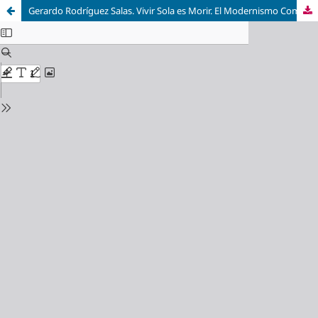
Gerardo Rodríguez Salas. Vivir Sola es Morir. El Modernismo Comunitario de Katherine Mansfield