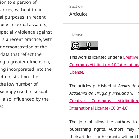
ion to a person of
Section
ances, without their
Artículos
al purposes. In recent
use in sexual assaults,
pecially violence against
License
is a recent practice, with
lt demonstration at the
data that reflect the
This work is licensed under a
Creative
ing a greater dimension,
Commons Attribution 4.0 Internation
ng incorporated into the
License
.
administration, the
 the low number of
The articles published at
Anales de l
asingly used in sexual
Academia de Cirugía y Medicina
will 
, also influenced by the
Creative Commons Attributio
es.
International License (CC BY 4.0)
.
The journal allow the authors to 
publisshing rights. Authors may r
their articles in other media without