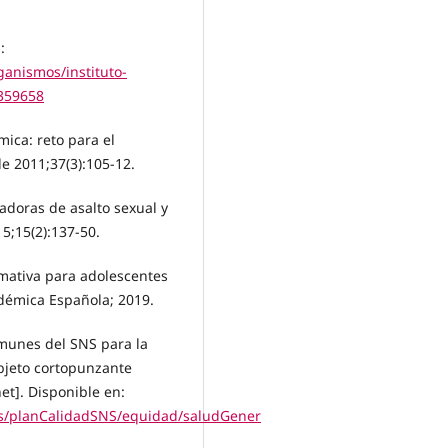
:
ganismos/instituto-
359658
mica: reto para el
de 2011;37(3):105-12.
tadoras de asalto sexual y
5;15(2):137-50.
rmativa para adolescentes
adémica Española; 2019.
omunes del SNS para la
bjeto cortopunzante
net]. Disponible en:
ns/planCalidadSNS/equidad/saludGener