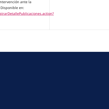
intervención ante la
 Disponible en:
strarDetallePublicaciones.action?