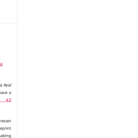
al
a Real
have a
n 4.0
retain
eprint
 habing