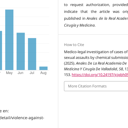
to request authorization, provide
indicate that the article was orig
published in
Anales de la Real Acade
Cirugía y Medicina
.
How to Cite
Medico-legal investigation of cases of
sexual assaults by chemical submissio
(2025).
Anales De La Real Academia De
Medicina Y Cirugía De Valladolid
,
58
, 1
153.
https://doi.org/10.24197/jcjqbh0
More Citation Formats
e en:
etail/violence-against-