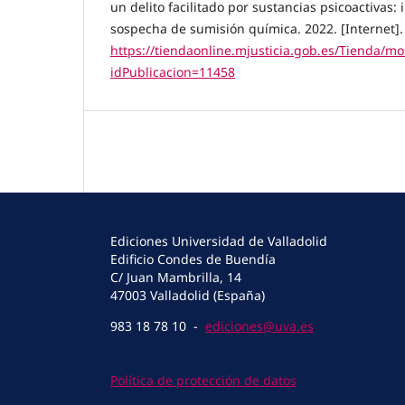
un delito facilitado por sustancias psicoactivas: 
sospecha de sumisión química. 2022. [Internet].
https://tiendaonline.mjusticia.gob.es/Tienda/mo
idPublicacion=11458
Ediciones Universidad de Valladolid
Edificio Condes de Buendía
C/ Juan Mambrilla, 14
47003 Valladolid (España)
983 18 78 10 -
ediciones@uva.es
Política de protección de datos