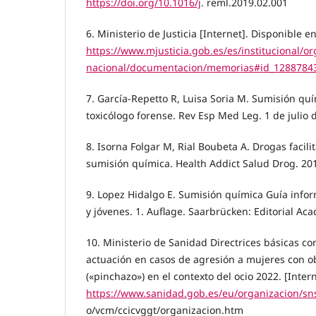
https://doi.org/10.1016/j
. reml.2019.02.001
6. Ministerio de Justicia [Internet]. Disponible en
https://www.mjusticia.gob.es/es/institucional/or
nacional/documentacion/memorias#id_1288784
7. García-Repetto R, Luisa Soria M. Sumisión quí
toxicólogo forense. Rev Esp Med Leg. 1 de julio 
8. Isorna Folgar M, Rial Boubeta A. Drogas facili
sumisión química. Health Addict Salud Drog. 201
9. Lopez Hidalgo E. Sumisión química Guía info
y jóvenes. 1. Auflage. Saarbrücken: Editorial Ac
10. Ministerio de Sanidad Directrices básicas c
actuación en casos de agresión a mujeres con o
(«pinchazo») en el contexto del ocio 2022. [Inter
https://www.sanidad.gob.es/eu/organizacion/s
o/vcm/ccicvggt/organizacion.htm