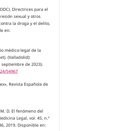
ODC). Directrices para el
gresión sexual y otros
ontra la droga y el delito,
le en:
dio médico-legal de la
). (Valladolid):
e septiembre de 2023).
324/54967
sex», Revista Española de
s M. D. El fenómeno del
dicina Legal, vol. 45, n.º
86, 2019. Disponible en: