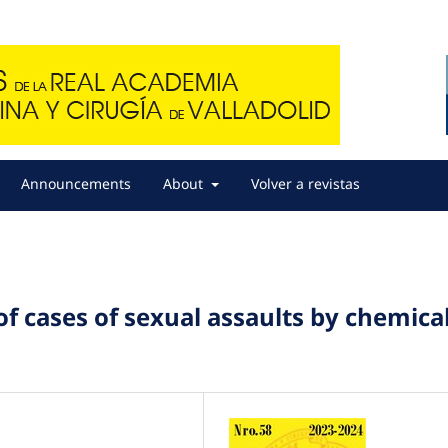
Announcements
About
Volver a revistas
of cases of sexual assaults by chemica