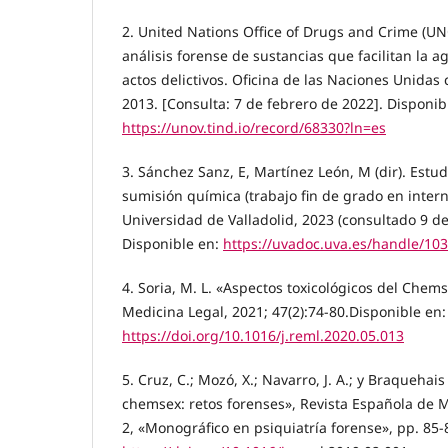
2. United Nations Office of Drugs and Crime (UN
análisis forense de sustancias que facilitan la a
actos delictivos. Oficina de las Naciones Unidas c
2013. [Consulta: 7 de febrero de 2022]. Disponib
https://unov.tind.io/record/68330?ln=es
3. Sánchez Sanz, E, Martínez León, M (dir). Estu
sumisión química (trabajo fin de grado en internet
Universidad de Valladolid, 2023 (consultado 9 d
Disponible en:
https://uvadoc.uva.es/handle/10
4. Soria, M. L. «Aspectos toxicológicos del Chem
Medicina Legal, 2021; 47(2):74-80.Disponible en:
https://doi.org/10.1016/j.reml.2020.05.013
5. Cruz, C.; Mozó, X.; Navarro, J. A.; y Braquehai
chemsex: retos forenses», Revista Española de Me
2, «Monográfico en psiquiatría forense», pp. 85-