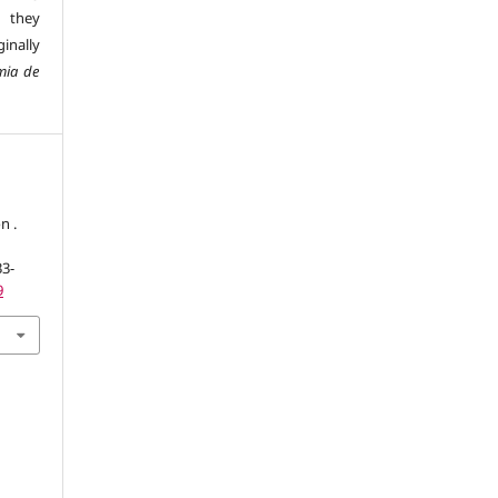
d they
inally
mia de
n .
33-
9