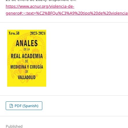
https://www.acnur.org/violencia-de-
genero#:~:text=%C2%BFQu%C3%A9%20tipo%20de%20violenci
PDF (Spanish)
Published