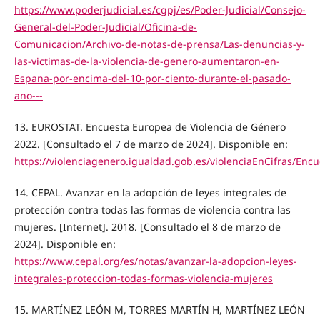
https://www.poderjudicial.es/cgpj/es/Poder-Judicial/Consejo-
General-del-Poder-Judicial/Oficina-de-
Comunicacion/Archivo-de-notas-de-prensa/Las-denuncias-y-
las-victimas-de-la-violencia-de-genero-aumentaron-en-
Espana-por-encima-del-10-por-ciento-durante-el-pasado-
ano---
13. EUROSTAT. Encuesta Europea de Violencia de Género
2022. [Consultado el 7 de marzo de 2024]. Disponible en:
https://violenciagenero.igualdad.gob.es/violenciaEnCifras/En
14. CEPAL. Avanzar en la adopción de leyes integrales de
protección contra todas las formas de violencia contra las
mujeres. [Internet]. 2018. [Consultado el 8 de marzo de
2024]. Disponible en:
https://www.cepal.org/es/notas/avanzar-la-adopcion-leyes-
integrales-proteccion-todas-formas-violencia-mujeres
15. MARTÍNEZ LEÓN M, TORRES MARTÍN H, MARTÍNEZ LEÓN