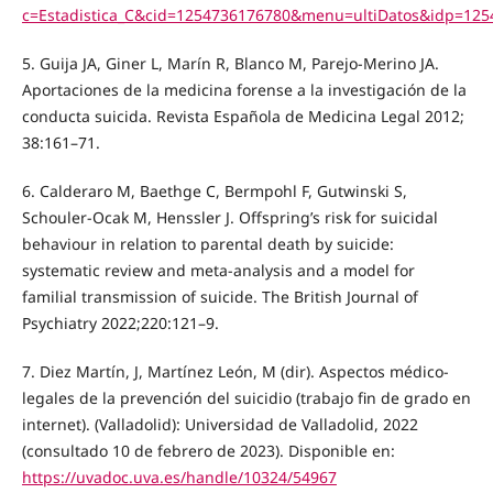
c=Estadistica_C&cid=1254736176780&menu=ultiDatos&idp=12
5. Guija JA, Giner L, Marín R, Blanco M, Parejo-Merino JA.
Aportaciones de la medicina forense a la investigación de la
conducta suicida. Revista Española de Medicina Legal 2012;
38:161–71.
6. Calderaro M, Baethge C, Bermpohl F, Gutwinski S,
Schouler-Ocak M, Henssler J. Offspring’s risk for suicidal
behaviour in relation to parental death by suicide:
systematic review and meta-analysis and a model for
familial transmission of suicide. The British Journal of
Psychiatry 2022;220:121–9.
7. Diez Martín, J, Martínez León, M (dir). Aspectos médico-
legales de la prevención del suicidio (trabajo fin de grado en
internet). (Valladolid): Universidad de Valladolid, 2022
(consultado 10 de febrero de 2023). Disponible en:
https://uvadoc.uva.es/handle/10324/54967