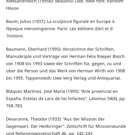
Aleksandrovich (1995b): Beautiful Loot. New York: Random
House
Baum, Julius (1937): La sculpture figurale en Europe à
l’époque merovingienne. Paris: Les éditions d’art et d
´histoire.
Baumann, Eberhard (1995): Verzeichnis der Schriften,
Manuskripte und Vorträge von Herman Felix Roeper Bosch
von 1908 bis 1993 sowie der Schriften für, gegen, zu und
über die Person und das Werk von Herman Wirth von 1908
bis 1995. Toppenstedt: Uwe Verg Verlag und Antiquariat.
Bláquez Martínez, José María (1995): “Arte provincial en
España. Estelas de Lara de los Infantes”. Latomus 54(4), pp.
768-783.
Devaranne, Theodor (1933): “Aus der Mission der
Gegenwart. Der Heilbringer”. Zeitschrift fur Missionskunde
und Religionswissenschaft 46, pp. 242-243