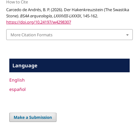
How to Cite
Carcedo de Andrés, B. P. (2026). Der Hakenkreuzstein (The Swastika
Stone).
BSAA arqueología
,
LXXXVIII-LXXXIX
, 145-162.
https://doi.org/10.24197/w4298307
More Citation Formats
Language
English
español
Make a Submission