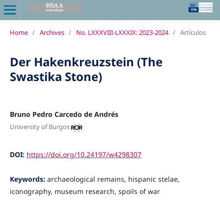
Home
/
Archives
/
No. LXXXVIII-LXXXIX: 2023-2024
/
Artículos
Der Hakenkreuzstein (The
Swastika Stone)
Bruno Pedro Carcedo de Andrés
University of Burgos
DOI:
https://doi.org/10.24197/w4298307
Keywords:
archaeological remains, hispanic stelae,
iconography, museum research, spoils of war