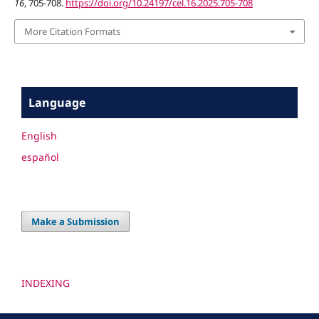
16
, 705-708.
https://doi.org/10.24197/cel.16.2025.705-708
More Citation Formats
Language
English
español
Make a Submission
INDEXING