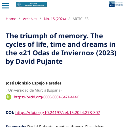
Home
/
Archives
/
No. 15 (2024)
/
ARTICLES
The triumph of memory. The
cycles of life, time and dreams in
the «21 Odas de Invierno» (2023)
by David Pujante
José Dionisio Espejo Paredes
,
Universidad de Murcia (España)
https://orcid.org/0000-0001-6471-414X
DOI:
https://doi.org/10.24197/cel.15.2024.278-307
Keywords:
David Pujante, poetics theory, Classicism,