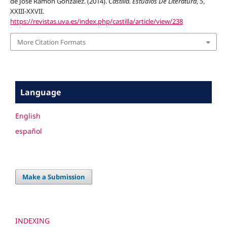
de José Ramón González. (2014).
Castilla. Estudios De Literatura
,
5
,
XXIII-XXVII.
https://revistas.uva.es/index.php/castilla/article/view/238
More Citation Formats
Language
English
español
Make a Submission
INDEXING