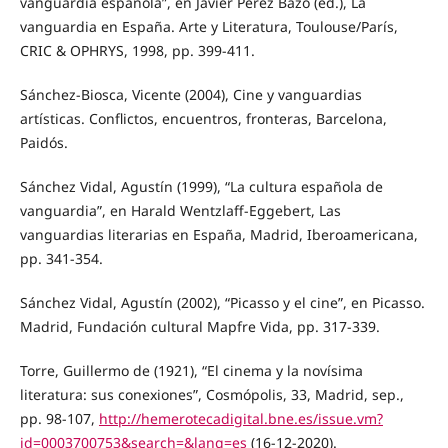
vanguardia española”, en Javier Pérez Bazo (ed.), La
vanguardia en España. Arte y Literatura, Toulouse/París,
CRIC & OPHRYS, 1998, pp. 399-411.
Sánchez-Biosca, Vicente (2004), Cine y vanguardias
artísticas. Conflictos, encuentros, fronteras, Barcelona,
Paidós.
Sánchez Vidal, Agustín (1999), “La cultura española de
vanguardia”, en Harald Wentzlaff-Eggebert, Las
vanguardias literarias en España, Madrid, Iberoamericana,
pp. 341-354.
Sánchez Vidal, Agustín (2002), “Picasso y el cine”, en Picasso.
Madrid, Fundación cultural Mapfre Vida, pp. 317-339.
Torre, Guillermo de (1921), “El cinema y la novísima
literatura: sus conexiones”, Cosmópolis, 33, Madrid, sep.,
pp. 98-107,
http://hemerotecadigital.bne.es/issue.vm?
id=0003700753&search=&lang=es
(16-12-2020).