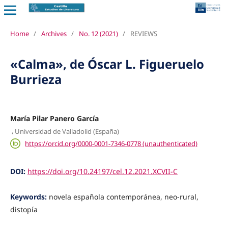
Home
/
Archives
/
No. 12 (2021)
/
REVIEWS
«Calma», de Óscar L. Figueruelo
Burrieza
María Pilar Panero García
,
Universidad de Valladolid (España)
https://orcid.org/0000-0001-7346-0778 (unauthenticated)
DOI:
https://doi.org/10.24197/cel.12.2021.XCVII-C
Keywords:
novela española contemporánea, neo-rural,
distopía