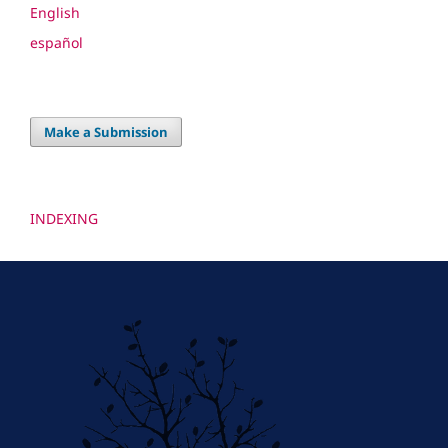
English
español
Make a Submission
INDEXING