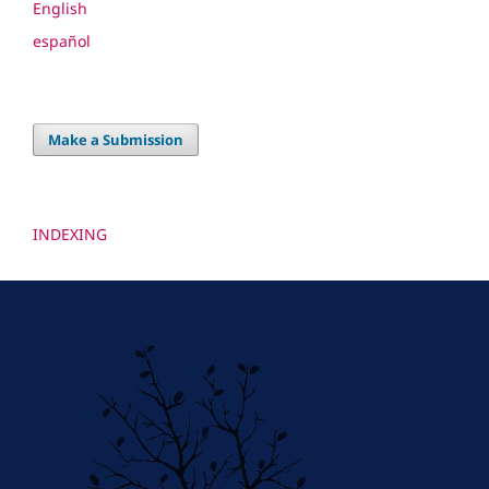
English
español
Make a Submission
INDEXING