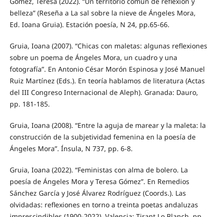
Gómez, Teresa (2022). “Un territorio común de reflexión y
belleza” (Reseña a La sal sobre la nieve de Ángeles Mora,
Ed. Ioana Gruia). Estación poesía, N 24, pp.65-66.
Gruia, Ioana (2007). “Chicas con maletas: algunas reflexiones
sobre un poema de Ángeles Mora, un cuadro y una
fotografía”. En Antonio César Morón Espinosa y José Manuel
Ruiz Martínez (Eds.). En teoría hablamos de literatura (Actas
del III Congreso Internacional de Aleph). Granada: Dauro,
pp. 181-185.
Gruia, Ioana (2008). “Entre la aguja de marear y la maleta: la
construcción de la subjetividad femenina en la poesía de
Ángeles Mora”. Ínsula, N 737, pp. 6-8.
Gruia, Ioana (2022). “Feministas con alma de bolero. La
poesía de Ángeles Mora y Teresa Gómez”. En Remedios
Sánchez García y José Álvarez Rodríguez (Coords.). Las
olvidadas: reflexiones en torno a treinta poetas andaluzas
imprescindibles (1900-2022). Valencia: Tirant Lo Blanch, pp.