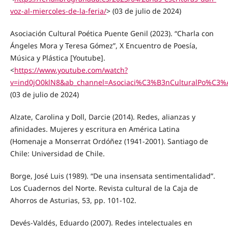
voz-al-miercoles-de-la-feria/
> (03 de julio de 2024)
Asociación Cultural Poética Puente Genil (2023). “Charla con
Ángeles Mora y Teresa Gómez”, X Encuentro de Poesía,
Música y Plástica [Youtube].
<
https://www.youtube.com/watch?
v=ind0jO0klN8&ab_channel=Asociaci%C3%B3nCulturalPo%C3%A
(03 de julio de 2024)
Alzate, Carolina y Doll, Darcie (2014). Redes, alianzas y
afinidades. Mujeres y escritura en América Latina
(Homenaje a Monserrat Ordóñez (1941-2001). Santiago de
Chile: Universidad de Chile.
Borge, José Luis (1989). “De una insensata sentimentalidad”.
Los Cuadernos del Norte. Revista cultural de la Caja de
Ahorros de Asturias, 53, pp. 101-102.
Devés-Valdés, Eduardo (2007). Redes intelectuales en