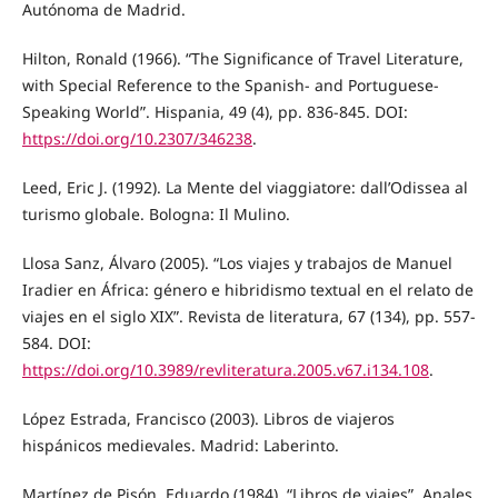
Autónoma de Madrid.
Hilton, Ronald (1966). “The Significance of Travel Literature,
with Special Reference to the Spanish- and Portuguese-
Speaking World”. Hispania, 49 (4), pp. 836-845. DOI:
https://doi.org/10.2307/346238
.
Leed, Eric J. (1992). La Mente del viaggiatore: dall’Odissea al
turismo globale. Bologna: Il Mulino.
Llosa Sanz, Álvaro (2005). “Los viajes y trabajos de Manuel
Iradier en África: género e hibridismo textual en el relato de
viajes en el siglo XIX”. Revista de literatura, 67 (134), pp. 557-
584. DOI:
https://doi.org/10.3989/revliteratura.2005.v67.i134.108
.
López Estrada, Francisco (2003). Libros de viajeros
hispánicos medievales. Madrid: Laberinto.
Martínez de Pisón, Eduardo (1984). “Libros de viajes”. Anales