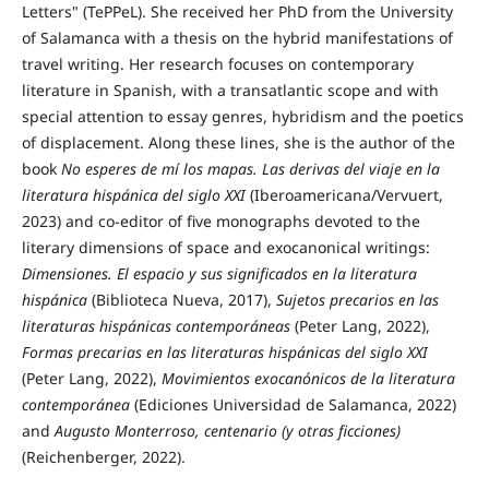
Letters" (TePPeL). She received her PhD from the University
of Salamanca with a thesis on the hybrid manifestations of
travel writing. Her research focuses on contemporary
literature in Spanish, with a transatlantic scope and with
special attention to essay genres, hybridism and the poetics
of displacement. Along these lines, she is the author of the
book
No esperes de mí los mapas. Las derivas del viaje en la
literatura hispánica del siglo XXI
(Iberoamericana/Vervuert,
2023) and co-editor of five monographs devoted to the
literary dimensions of space and exocanonical writings:
Dimensiones. El espacio y sus significados en la literatura
hispánica
(Biblioteca Nueva, 2017),
Sujetos precarios en las
literaturas hispánicas contemporáneas
(Peter Lang, 2022),
Formas precarias en las literaturas hispánicas del siglo XXI
(Peter Lang, 2022),
Movimientos exocanónicos de la literatura
contemporánea
(Ediciones Universidad de Salamanca, 2022)
and
Augusto Monterroso, centenario (y otras ficciones)
(Reichenberger, 2022).