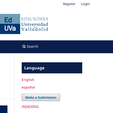
Register
Login
Search
Language
n
English
español
Make a Submission
INDEXING