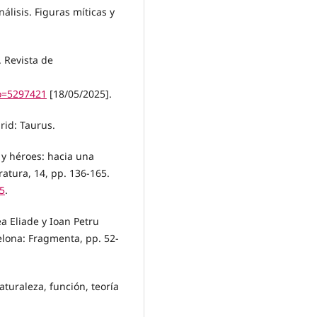
nálisis. Figuras míticas y
. Revista de
go=5297421
[18/05/2025].
rid: Taurus.
 y héroes: hacia una
eratura, 14, pp. 136-165.
65
.
ea Eliade y Ioan Petru
celona: Fragmenta, pp. 52-
aturaleza, función, teoría