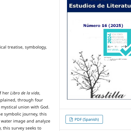
ical treatise, symbology,
of her
Libro de la vida
,
xplained, through four
 mystical union with God.
e symbolic journey, this
PDF (Spanish)
h water image and analyze
, this survey seeks to