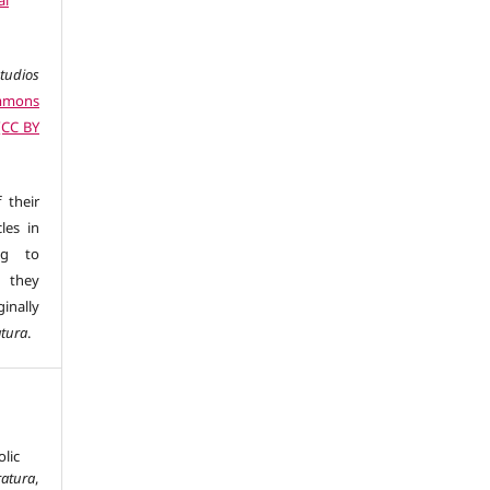
al
studios
ommons
 (CC BY
 their
les in
ng to
s they
inally
atura
.
olic
ratura
,