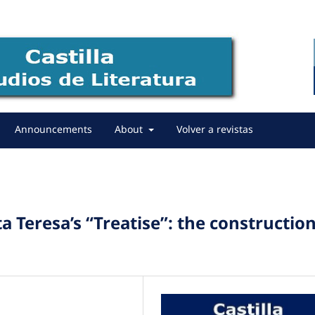
Announcements
About
Volver a revistas
a Teresa’s “Treatise”: the constructio