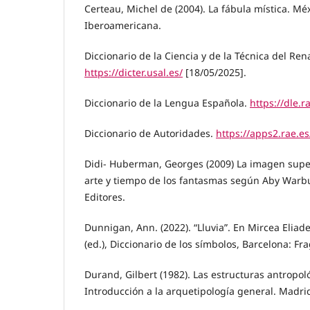
Certeau, Michel de (2004). La fábula mística. Mé
Iberoamericana.
Diccionario de la Ciencia y de la Técnica del Ren
https://dicter.usal.es/
[18/05/2025].
Diccionario de la Lengua Española.
https://dle.r
Diccionario de Autoridades.
https://apps2.rae.e
Didi- Huberman, Georges (2009) La imagen superv
arte y tiempo de los fantasmas según Aby Warb
Editores.
Dunnigan, Ann. (2022). “Lluvia”. En Mircea Eliad
(ed.), Diccionario de los símbolos, Barcelona: F
Durand, Gilbert (1982). Las estructuras antropol
Introducción a la arquetipología general. Madri