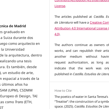
Commons Attribution 4.0 Internation
License
.
The articles published at
Castilla. E
de Literatura
will have a
Creative C
cnica de Madrid
Attribution 4.0 International License
es graduado en
4.0)
.
ó a Suiza durante dos
luego como arquitecto en
The authors continue as owners of
 la Universidad
works, and can republish their artic
de la arquitectura, dentro
another medium without havi
ealizando una tesis
request authorization, as long a
ura. Es también, desde
indicate that the work was orig
, un estudio de arte,
published in
Castilla. Estudios de Liter
n espacial a través de la
s últimos años ha
 ETSAM (UPM), CSDMM
How to Cite
o Europeo di Design, TAI
The poetics of water in Santa Teresa’s
“Treatise”: the construction of a symb
stas como
Trans
(ETH,
space. (2025).
Castilla. Estudios De Lite
IT