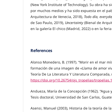
(New York Institute of Technology). Su obra ha s
por muchos medios y ha sido expuesta en el pa
Arquitectura de Venecia, 2018),
Todo día, everyd
de Sao Paulo, 2019),
Uncertainty
(Bienal de Arqui
en la galería El chico (Madrid, 2022) o en la fer
References
Alonso Monedero, B. (1997). “Morir en el mar míst
formación de una imagen de «Llama de amor viva
Teoría De La Literatura Y Literatura Comparada, (
https://doi.org/10.26754/ojs_tropelias/tropelias
Andueza, María de la Concepción (1962). “Agua y
Tesis doctoral, Universidad de San Carlos, Guat
Asensi, Manuel (2003), Historia de la teoría de la 