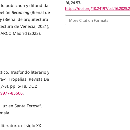
16
, 24-53.
ido publicada y difundida
https://doi.org/10.24197/cel.16.2025.
bellón
Becoming
(Bienal de
ay
(Bienal de arquitectura
More Citation Formats
tectura de Venecia, 2021),
ia ARCO Madrid (2023).
ico. Trasfondo literario y
»”. Tropelías: Revista De
7-8), pp. 5-18. DOI:
.19977-85606
.
 luz en Santa Teresa”.
emala.
literatura: el siglo XX