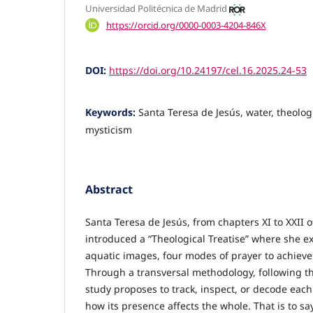
Universidad Politécnica de Madrid
https://orcid.org/0000-0003-4204-846X
DOI:
https://doi.org/10.24197/cel.16.2025.24-53
Keywords:
Santa Teresa de Jesús, water, theolog
mysticism
Abstract
Santa Teresa de Jesús, from chapters XI to XXII 
introduced a “Theological Treatise” where she e
aquatic images, four modes of prayer to achieve
Through a transversal methodology, following th
study proposes to track, inspect, or decode eac
how its presence affects the whole. That is to say