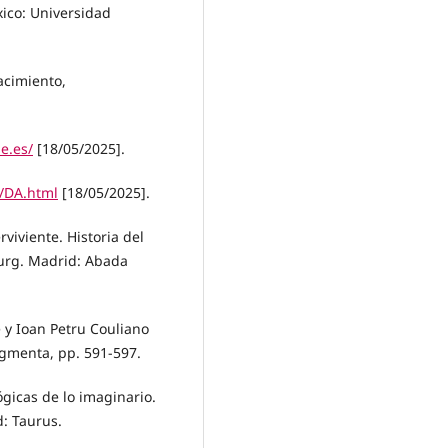
xico: Universidad
acimiento,
ae.es/
[18/05/2025].
s/DA.html
[18/05/2025].
iviente. Historia del
urg. Madrid: Abada
e y Ioan Petru Couliano
ragmenta, pp. 591-597.
ógicas de lo imaginario.
d: Taurus.