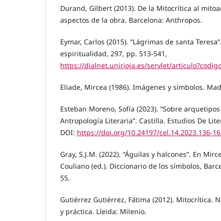
Durand, Gilbert (2013). De la Mitocrítica al mitoa
aspectos de la obra. Barcelona: Anthropos.
Eymar, Carlos (2015). “Lágrimas de santa Teresa”
espiritualidad, 297, pp. 513-541,
https://dialnet.unirioja.es/servlet/articulo?codi
Eliade, Mircea (1986). Imágenes y símbolos. Mad
Esteban Moreno, Sofía (2023). “Sobre arquetipos
Antropología Literaria”. Castilla. Estudios De Lit
DOI:
https://doi.org/10.24197/cel.14.2023.136-1
Gray, S.J.M. (2022). “Águilas y halcones”. En Mirc
Couliano (ed.). Diccionario de los símbolos, Bar
55.
Gutiérrez Gutiérrez, Fátima (2012). Mitocrítica. N
y práctica. Lleida: Milenio.