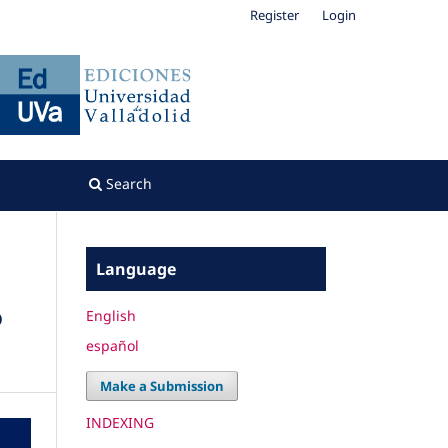
Register
Login
Search
Language
o
English
español
Make a Submission
INDEXING