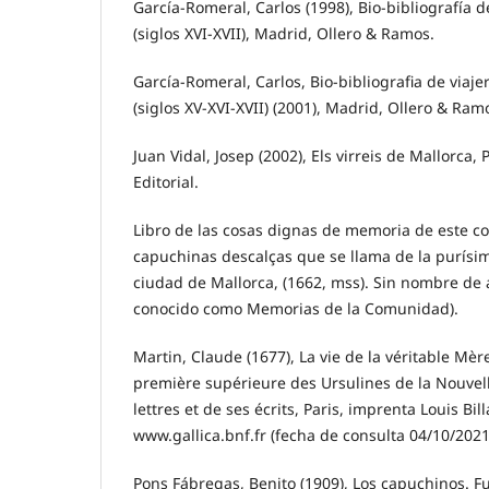
García-Romeral, Carlos (1998), Bio-bibliografía d
(siglos XVI-XVII), Madrid, Ollero & Ramos.
García-Romeral, Carlos, Bio-bibliografia de viaj
(siglos XV-XVI-XVII) (2001), Madrid, Ollero & Ram
Juan Vidal, Josep (2002), Els virreis de Mallorca, 
Editorial.
Libro de las cosas dignas de memoria de este co
capuchinas descalças que se llama de la purísi
ciudad de Mallorca, (1662, mss). Sin nombre de 
conocido como Memorias de la Comunidad).
Martin, Claude (1677), La vie de la véritable Mèr
première supérieure des Ursulines de la Nouvell
lettres et de ses écrits, Paris, imprenta Louis Bil
www.gallica.bnf.fr (fecha de consulta 04/10/2021
Pons Fábregas, Benito (1909), Los capuchinos. 