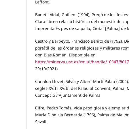
Laffont.
Bonet i Vidal, Guillem (1994), Pregó de les fest
Clara i breu relació històrica del monestir de ca
Impremta Es pes de sa palla, Ciutat [Palma] de 
Castro y Barbeyto, Francisco Benito de (1792), Di
portátil de las órdenes religiosas y militares (t
don Blas Román. Disponible en
https://minerva.usc.es/xmlui/handle/10347/8617
29/10/2021).
Canalda Llovet, Silvia y Albert Martí Palau (2004)
segles XVII i XVIII, del Palau al Convent, Palma,
Concepció / Ajuntament de Palma.
Cifre, Pedro Tomás, Vida prodigiosa y ejemplar 
María Dionisia Bernarda (1796), Palma de Mallo
Savall.