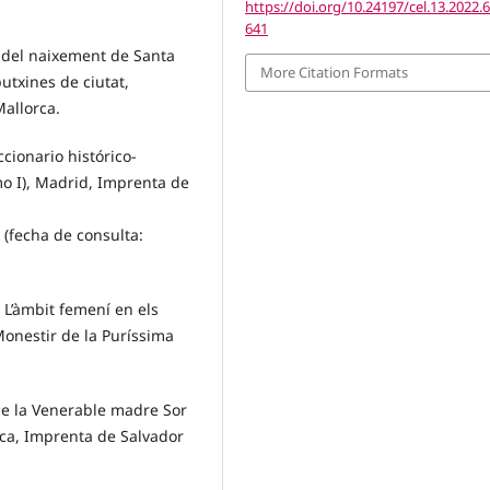
https://doi.org/10.24197/cel.13.2022.
641
es del naixement de Santa
More Citation Formats
putxines de ciutat,
Mallorca.
ccionario histórico-
omo I), Madrid, Imprenta de
(fecha de consulta:
, L’àmbit femení en els
 Monestir de la Puríssima
de la Venerable madre Sor
rca, Imprenta de Salvador