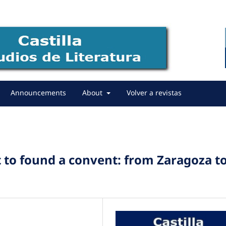
Announcements
About
Volver a revistas
 to found a convent: from Zaragoza t