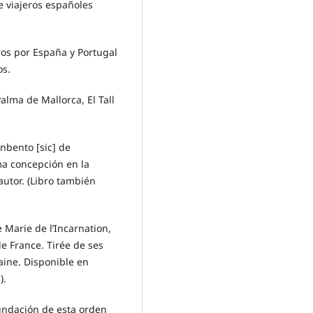
e viajeros españoles
eros por España y Portugal
os.
Palma de Mallorca, El Tall
nbento [sic] de
ma concepción en la
autor. (Libro también
e Marie de l’Incarnation,
e France. Tirée de ses
laine. Disponible en
).
Fundación de esta orden