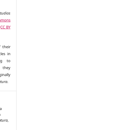
studios
ommons
 (CC BY
 their
les in
ng to
s they
inally
atura
.
a
n
atura
,