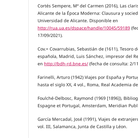
Cortés Sempere, Mª del Carmen (2016), Las clari
Alicante de la Época Moderna: Clausura y socieda
Universidad de Alicante. Disponible en
http://rua.ua.es/dspace/handle/10045/59189
(fe
17/09/2021).
Cov.= Covarrubias, Sebastián de (1611), Tesoro d
española, Madrid, Luis Sánchez, impresor del Re
en
http://bdh-rd.bne.es/
(fecha de consulta: 2/11
Farinelli, Arturo (1942) Viajes por España y Por
hasta el siglo XX, 4 vol., Roma, Real Academia de 
Foulché-Delbosc, Raymond (1969 [1896]), Biblio
Espagne et Portugal, Amsterdam, Meridian Publ
García Mercadal, José (1991), Viajes de extranje
vol. III, Salamanca, Junta de Castilla y Léon.