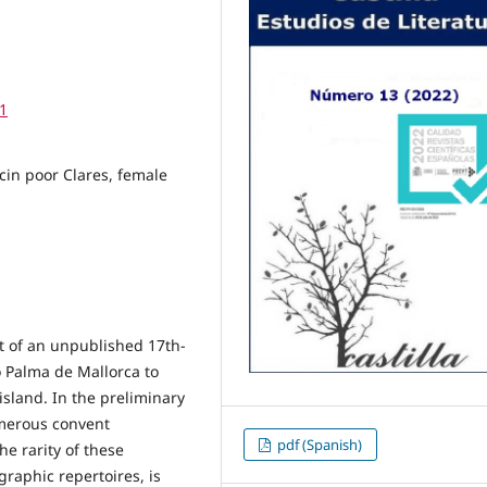
41
cin poor Clares, female
t of an unpublished 17th-
o Palma de Mallorca to
island. In the preliminary
umerous convent
pdf (Spanish)
he rarity of these
graphic repertoires, is