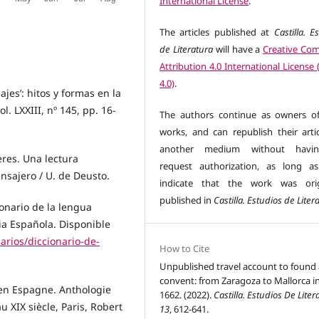
International License
.
The articles published at
Castilla. E
de Literatura
will have a
Creative C
Attribution 4.0 International License
4.0)
.
ajes’: hitos y formas en la
l. LXXIII, nº 145, pp. 16-
The authors continue as owners of
works, and can republish their artic
another medium without havi
eres. Una lectura
request authorization, as long a
ensajero / U. de Deusto.
indicate that the work was orig
published in
Castilla. Estudios de Liter
onario de la lengua
ia Española. Disponible
arios/diccionario-de-
How to Cite
Unpublished travel account to found 
convent: from Zaragoza to Mallorca i
 en Espagne. Anthologie
1662. (2022).
Castilla. Estudios De Liter
 XIX siècle, Paris, Robert
13
, 612-641.