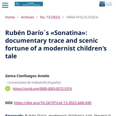
Home
/
Archives
/
No. 13 (2022)
/
VARIA PHILOLOGICA
Rubén Darío´s «Sonatina»:
documentary trace and scenic
fortune of a modernist children's
tale
Gema Cienfuegos Antelo
,
Universidad de Valladolid (España)
https://orcid.org/0000-0003-0572-537X
DOI:
https://doi.org/10.24197/cel.13.2022.668-690
Keywords:
Rubén Darío, modernist children's tale, theatrical