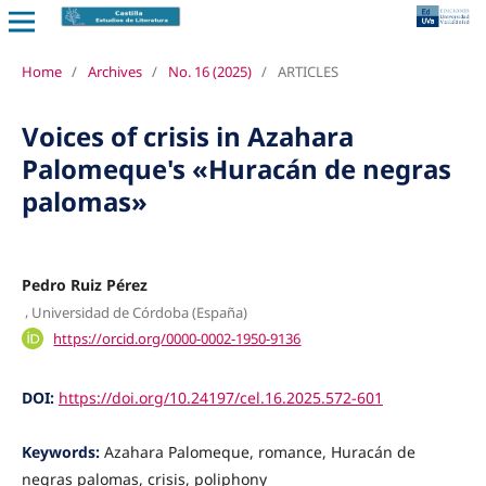
Home
/
Archives
/
No. 16 (2025)
/
ARTICLES
Voices of crisis in Azahara
Palomeque's «Huracán de negras
palomas»
Pedro Ruiz Pérez
,
Universidad de Córdoba (España)
https://orcid.org/0000-0002-1950-9136
DOI:
https://doi.org/10.24197/cel.16.2025.572-601
Keywords:
Azahara Palomeque, romance, Huracán de
negras palomas, crisis, poliphony