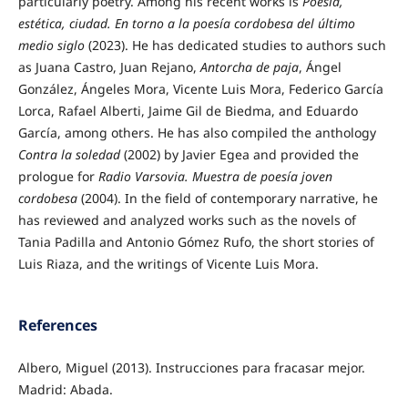
particularly poetry. Among his recent works is
Poesía,
estética, ciudad. En torno a la poesía cordobesa del último
medio siglo
(2023). He has dedicated studies to authors such
as Juana Castro, Juan Rejano,
Antorcha de paja
, Ángel
González, Ángeles Mora, Vicente Luis Mora, Federico García
Lorca, Rafael Alberti, Jaime Gil de Biedma, and Eduardo
García, among others. He has also compiled the anthology
Contra la soledad
(2002) by Javier Egea and provided the
prologue for
Radio Varsovia. Muestra de poesía joven
cordobesa
(2004). In the field of contemporary narrative, he
has reviewed and analyzed works such as the novels of
Tania Padilla and Antonio Gómez Rufo, the short stories of
Luis Riaza, and the writings of Vicente Luis Mora.
References
Albero, Miguel (2013). Instrucciones para fracasar mejor.
Madrid: Abada.