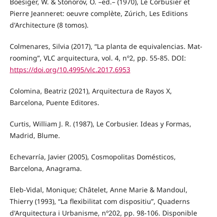
Boesiger, W. & Stonorov, O. –ed.– (1970), Le Corbusier et
Pierre Jeanneret: oeuvre complète, Zúrich, Les Editions
d'Architecture (8 tomos).
Colmenares, Silvia (2017), “La planta de equivalencias. Mat-
rooming”, VLC arquitectura, vol. 4, nº2, pp. 55-85. DOI:
https://doi.org/10.4995/vlc.2017.6953
Colomina, Beatriz (2021), Arquitectura de Rayos X,
Barcelona, Puente Editores.
Curtis, William J. R. (1987), Le Corbusier. Ideas y Formas,
Madrid, Blume.
Echevarría, Javier (2005), Cosmopolitas Domésticos,
Barcelona, Anagrama.
Eleb-Vidal, Monique; Châtelet, Anne Marie & Mandoul,
Thierry (1993), “La flexibilitat com dispositiu”, Quaderns
d'Arquitectura i Urbanisme, nº202, pp. 98-106. Disponible