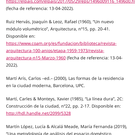
https://elpais.com/elpais/2017/05/29/eps/1496009116_149600.h
(fecha de referencia: 13-04-2022).
Ruiz Hervás, Joaquín & Leoz, Rafael (1960), “Un nuevo
módulo volumétrico”, Arquitectura, nº15, pp. 20-41.
Disponible en:
https://www.coam.org/es/fundacion/biblioteca/revista-
arquitectura-100-anios/etapa-1959-1973/revista-
arquitectura-n15-Marzo-1960
(fecha de referencia: 13-04-
2022).
Martí Arís, Carlos –ed.– (2000), Las formas de la residencia
en la ciudad moderna, Barcelona, UPC.
Martí, Carles & Monteys, Xavier (1985), “La línea dura”, 2C:
Construcción de la ciudad, nº22, pp. 2-17. Disponible en:
http://hdl.handle.net/2099/5328
Martín López, Lucía & Alcalá Meade, María Fernanda (2019),
“Una metodología de análisis del espacio doméstico