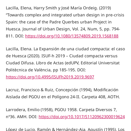
Lacilla, Elena, Harry Smith y José María Ordeig. (2019)
“Towards complex and integrated urban design in pre-crisis
Spain: the case of the Padre Querbes urban Project in
Huesca. Journal of Urban Design, Vol. 24, Num, 5, pp. 794-
811. DOI:
https://doi.org/10.1080/13574809.2019.1568188
Lacilla, Elena. La Expansión de una ciudad compacta: el caso
de Huesca (2020). ISUF-h 2019 – Ciudad compacta versus
Ciudad Difusa. Libro de Actas (edUPV, Editorial Universitat
Politècnica de València, pp 185-195. DOI:
https://doi.org/10.4995/ISUFh2019.2019.9697
Lacruz, Francisco & Ruiz, Concepción (1994), Modificación
Aislada del PGOU en el Polígono 24-II. Carpeta 408, AOTH.
Larrodera, Emilio (1958), PGOU 1958. Carpeta Diversos 7,
nº36. AMH. DOI:
https://doi.org/10.1017/S1120962300019624
López de Lucio, Ramón & Hernández-Aja, Agustín (1995), Los