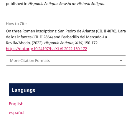
published in
Hispania Antiqua. Revista de Historia Antigua
.
How to Cite
On three Roman inscriptions: San Pedro de Arlanza (CIL II 4878), Lara
de los Infantes (CIL II 2864) and Barbadillo del Mercado-La
Revilla/Ahedo. (2022).
Hispania Antiqua
,
XLVI
, 150-172.
https://doi.org/10.24197/ha.XLVI.2022.150-172
More Citation Formats
Language
English
español