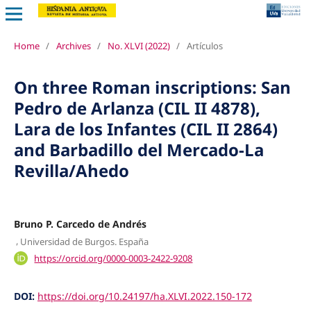
Home
/
Archives
/
No. XLVI (2022)
/
Artículos
On three Roman inscriptions: San
Pedro de Arlanza (CIL II 4878),
Lara de los Infantes (CIL II 2864)
and Barbadillo del Mercado-La
Revilla/Ahedo
Bruno P. Carcedo de Andrés
,
Universidad de Burgos. España
https://orcid.org/0000-0003-2422-9208
DOI:
https://doi.org/10.24197/ha.XLVI.2022.150-172