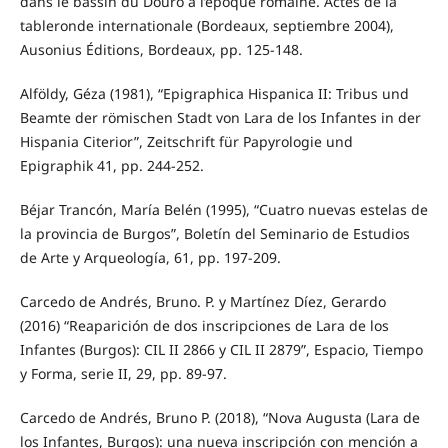
dans le bassin du Douro á l’èpoque romaine. Actes de la
tableronde internationale (Bordeaux, septiembre 2004),
Ausonius Éditions, Bordeaux, pp. 125-148.
Alföldy, Géza (1981), “Epigraphica Hispanica II: Tribus und
Beamte der römischen Stadt von Lara de los Infantes in der
Hispania Citerior”, Zeitschrift für Papyrologie und
Epigraphik 41, pp. 244-252.
Béjar Trancón, María Belén (1995), “Cuatro nuevas estelas de
la provincia de Burgos”, Boletín del Seminario de Estudios
de Arte y Arqueología, 61, pp. 197-209.
Carcedo de Andrés, Bruno. P. y Martínez Díez, Gerardo
(2016) “Reaparición de dos inscripciones de Lara de los
Infantes (Burgos): CIL II 2866 y CIL II 2879”, Espacio, Tiempo
y Forma, serie II, 29, pp. 89-97.
Carcedo de Andrés, Bruno P. (2018), “Nova Augusta (Lara de
los Infantes, Burgos): una nueva inscripción con mención a