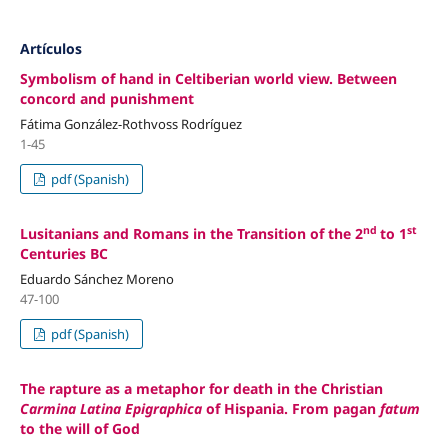
Artículos
Symbolism of hand in Celtiberian world view. Between
concord and punishment
Fátima González-Rothvoss Rodríguez
1-45
pdf (Spanish)
nd
st
Lusitanians and Romans in the Transition of the 2
to 1
Centuries BC
Eduardo Sánchez Moreno
47-100
pdf (Spanish)
The rapture as a metaphor for death in the Christian
Carmina Latina Epigraphica
of Hispania. From pagan
fatum
to the will of God