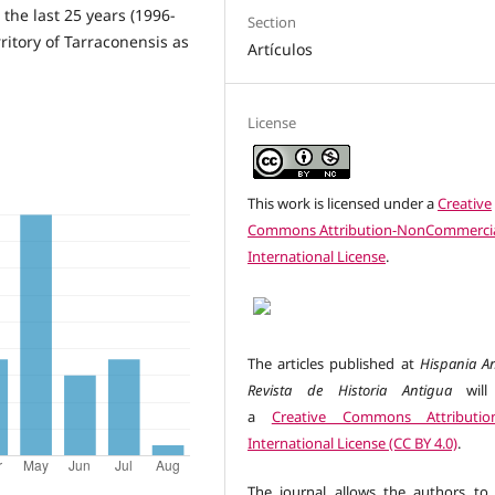
the last 25 years (1996-
Section
rritory of Tarraconensis as
Artículos
License
This work is licensed under a
Creative
Commons Attribution-NonCommercia
International License
.
The articles published at
Hispania An
Revista de Historia Antigua
will
a
Creative Commons Attributio
International License (CC BY 4.0)
.
The journal allows the authors to 