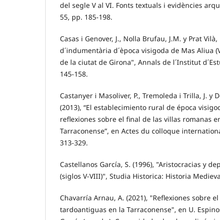
del segle V al VI. Fonts textuals i evidències ar
55, pp. 185-198.
Casas i Genover, J., Nolla Brufau, J.M. y Prat Vilà
d´indumentària d´època visigoda de Mas Aliua (Vi
de la ciutat de Girona", Annals de l´Institut d´Est
145-158.
Castanyer i Masoliver, P., Tremoleda i Trilla, J. y 
(2013), “El establecimiento rural de época visig
reflexiones sobre el final de las villas romanas e
Tarraconense”, en Actes du colloque internation
313-329.
Castellanos García, S. (1996), "Aristocracias y d
(siglos V-VIII)", Studia Historica: Historia Mediev
Chavarría Arnau, A. (2021), "Reflexiones sobre el f
tardoantiguas en la Tarraconense", en U. Espinos