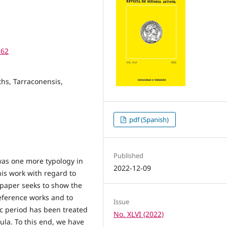
262
oths, Tarraconensis,
pdf (Spanish)
Published
t was one more typology in
2022-12-09
his work with regard to
s paper seeks to show the
eference works and to
Issue
hic period has been treated
No. XLVI (2022)
ula. To this end, we have