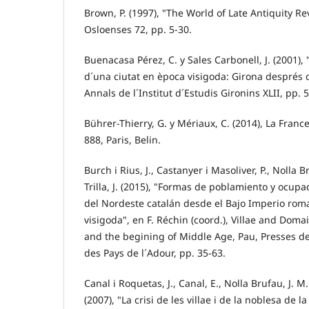
Brown, P. (1997), "The World of Late Antiquity R
Osloenses 72, pp. 5-30.
Buenacasa Pérez, C. y Sales Carbonell, J. (2001),
d´una ciutat en època visigoda: Girona després de 
Annals de l´Institut d´Estudis Gironins XLII, pp. 
Bührer-Thierry, G. y Mériaux, C. (2014), La France
888, Paris, Belin.
Burch i Rius, J., Castanyer i Masoliver, P., Nolla B
Trilla, J. (2015), "Formas de poblamiento y ocupa
del Nordeste catalán desde el Bajo Imperio rom
visigoda", en F. Réchin (coord.), Villae and Doma
and the begining of Middle Age, Pau, Presses de
des Pays de l´Adour, pp. 35-63.
Canal i Roquetas, J., Canal, E., Nolla Brufau, J. M. 
(2007), "La crisi de les villae i de la noblesa de 