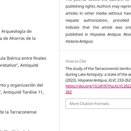
publishing rights. Authors may reprin
articles in other media without hav
request authorization, provided
indicate that the article was orig
La Arqueología de
published in
Hispania Antiqua. Revi
a de Ahorros de la
Historia Antigua
.
sula Ibérica entre finales
How to Cite
pretativo", Antiquité
The study of the Tarraconensis territo
during Late Antiquity: a state of the ar
(2022).
Hispania Antiqua
,
XLVI
, 233-262
ento y organización del
https://doi.org/10.24197/ha.XLVI.2022
", Antiquité Tardive 11,
262
More Citation Formats
 de la Tarraconense