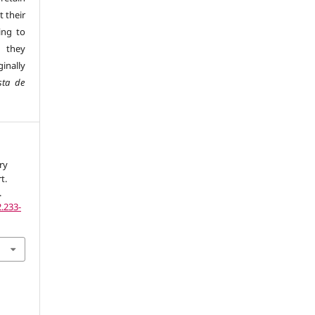
t their
ing to
 they
inally
sta de
ry
t.
.
.233-