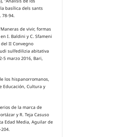
, "Análisis de los
a basílica dels sants
. 78-94.
 "Maneras de vivir, formas
 en I. Baldini y C. Sfameni
i del II Convegno
di sull’edilizia abitativa
2-5 marzo 2016, Bari,
 de los hispanorromanos,
 Educación, Cultura y
terios de la marca de
 Cortázar y R. Teja Casuso
lta Edad Media, Aguilar de
-204.