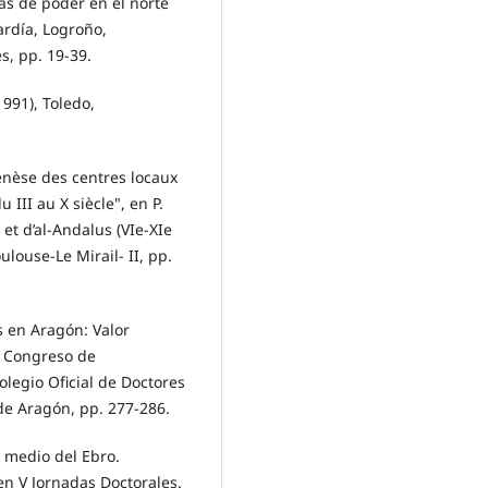
as de poder en el norte
ardía, Logroño,
s, pp. 19-39.
1991), Toledo,
genèse des centres locaux
III au X siècle", en P.
et d’al-Andalus (VIe-XIe
ulouse-Le Mirail- II, pp.
s en Aragón: Valor
: Congreso de
legio Oficial de Doctores
 de Aragón, pp. 277-286.
e medio del Ebro.
en V Jornadas Doctorales.