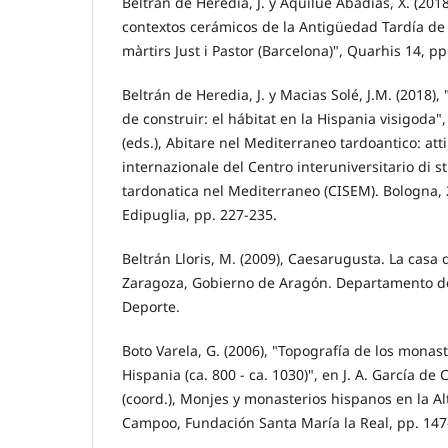
Beltrán de Heredia, J. y Aquilué Abadías, X. (2018)
contextos cerámicos de la Antigüedad Tardía de l
màrtirs Just i Pastor (Barcelona)", Quarhis 14, pp
Beltrán de Heredia, J. y Macias Solé, J.M. (2018),
de construir: el hábitat en la Hispania visigoda",
(eds.), Abitare nel Mediterraneo tardoantico: att
internazionale del Centro interuniversitario di stu
tardonatica nel Mediterraneo (CISEM). Bologna, 
Edipuglia, pp. 227-235.
Beltrán Lloris, M. (2009), Caesarugusta. La casa
Zaragoza, Gobierno de Aragón. Departamento de
Deporte.
Boto Varela, G. (2006), "Topografía de los monas
Hispania (ca. 800 - ca. 1030)", en J. A. García de
(coord.), Monjes y monasterios hispanos en la A
Campoo, Fundación Santa María la Real, pp. 147