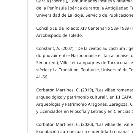
García (coords.), Comunidades locales y dinámic
de la Península Ibérica durante la Antigüedad T
Universidad de La Rioja, Servicio de Publicacione
Concilio III de Toledo: XIV Centenario 589-1989 (
Arzobispado de Toledo.
Constant, A. (2007), "De la civitas au castrum : 
du pouvoir entre Narbonnaise et Tarraconaise: du 
Sénac (ed.), Villes et campagnes de Tarraconaise 
siècles): La Transition, Toulouse, Université de To
41-66.
Corbatón Martínez, C. (2019), "Las villae romana
arqueológico y patrimonio cultural", en III CAPA
Arqueología y Patrimonio Aragonés, Zaragoza, Co
y Licenciados en Filosofía y Letras y en Ciencias
Corbatón Martínez, C. (2020), "Las villae del vall
Explotación agropecuaria e identidad romana", 