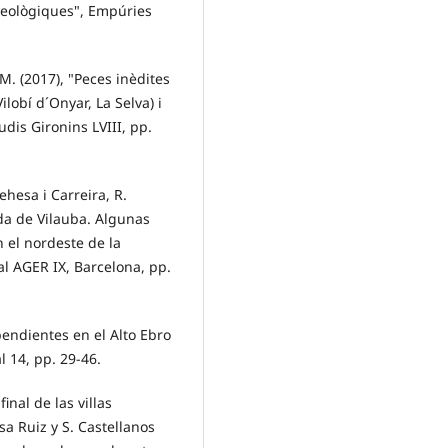
queològiques", Empúries
, M. (2017), "Peces inèdites
lobí d´Onyar, La Selva) i
udis Gironins LVIII, pp.
Dehesa i Carreira, R.
oda de Vilauba. Algunas
n el nordeste de la
al AGER IX, Barcelona, pp.
ependientes en el Alto Ebro
al 14, pp. 29-46.
inal de las villas
a Ruiz y S. Castellanos