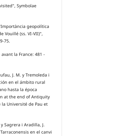
evisited", Symbolae
 "Importància geopolítica
Vouillé (ss. VI-VII)",
59-75.
 avant la France: 481 -
rufau, J. M. y Tremoleda i
ción en el ámbito rural
ano hasta la época
in at the end of Antiquity
 la Université de Pau et
y Sagrera i Aradilla, J.
la Tarraconensis en el canvi