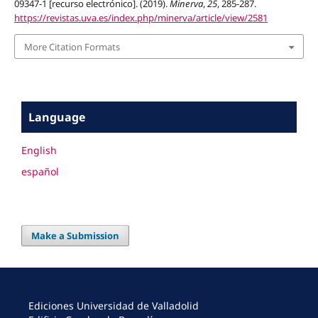
09347-1 [recurso electrónico]. (2019).
Minerva
,
25
, 285-287.
https://revistas.uva.es/index.php/minerva/article/view/2581
More Citation Formats
Language
English
español
Make a Submission
Ediciones Universidad de Valladolid