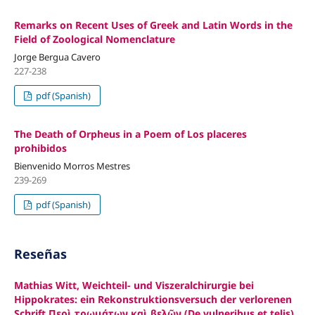
Remarks on Recent Uses of Greek and Latin Words in the
Field of Zoological Nomenclature
Jorge Bergua Cavero
227-238
pdf (Spanish)
The Death of Orpheus in a Poem of Los placeres
prohibidos
Bienvenido Morros Mestres
239-269
pdf (Spanish)
Reseñas
Mathias Witt, Weichteil- und Viszeralchirurgie bei
Hippokrates: ein Rekonstruktionsversuch der verlorenen
Schrift Περὶ τρωμάτων καὶ βελῶν (De vulneribus et telis),