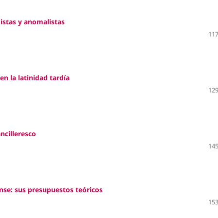
gistas y anomalistas
117
en la latinidad tardía
129
ncilleresco
145
ense: sus presupuestos teóricos
153