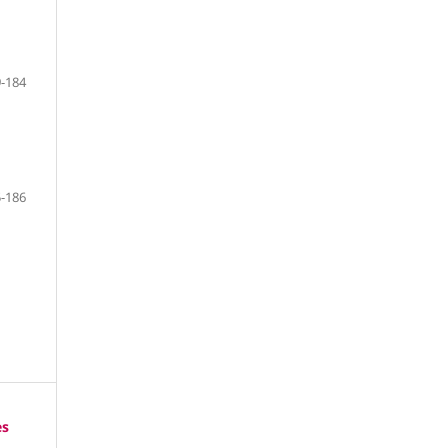
-184
-186
es