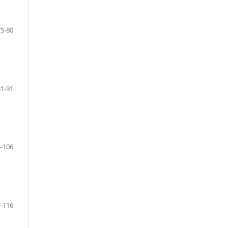
75-80
81-91
-106
-116