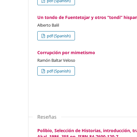
pdf (Spanish)
Un tondo de Fuentetojar y otros “tondi” hisp
Alberto Balil
pdf (Spanish)
Corrupción por mimetismo
Ramón Baltar Veloso
pdf (Spanish)
Reseñas
Polibio, Selección de Historias, introducción, 
Akal, 1986, 355 pp. ISBN 84-7600-120-7