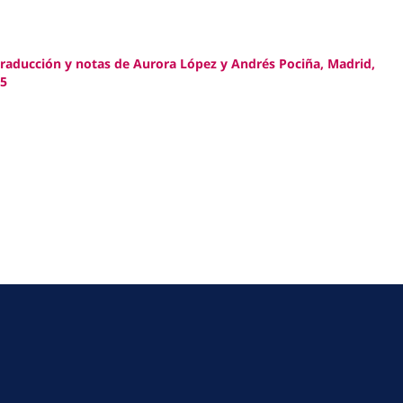
traducción y notas de Aurora López y Andrés Pociña, Madrid,
-5