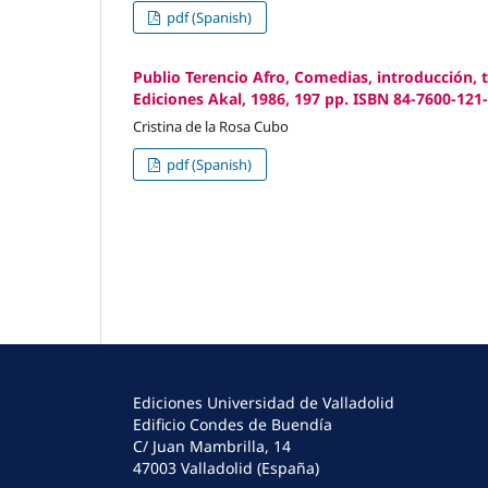
pdf (Spanish)
Publio Terencio Afro, Comedias, introducción, 
Ediciones Akal, 1986, 197 pp. ISBN 84-7600-121
Cristina de la Rosa Cubo
pdf (Spanish)
Ediciones Universidad de Valladolid
Edificio Condes de Buendía
C/ Juan Mambrilla, 14
47003 Valladolid (España)