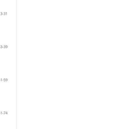
13-31
33-39
41-59
61-74