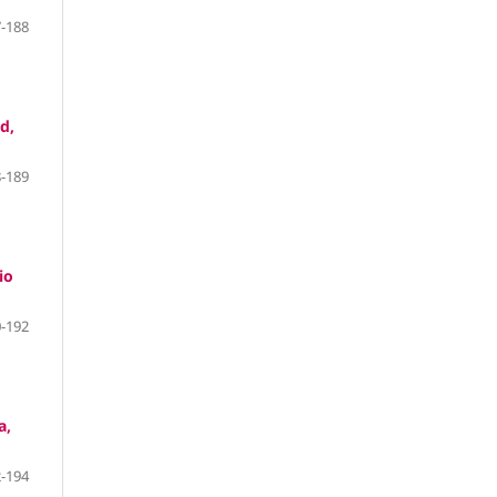
-188
d,
-189
io
-192
a,
-194