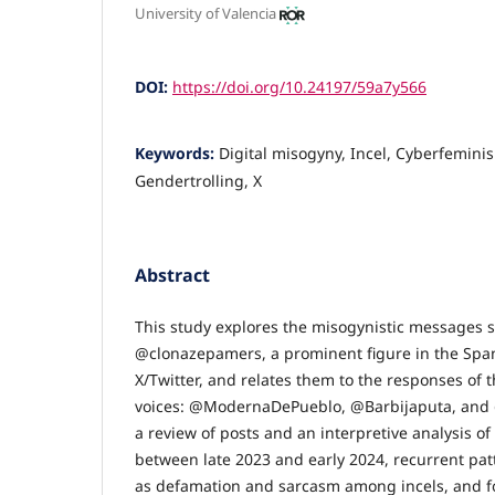
University of Valencia
DOI:
https://doi.org/10.24197/59a7y566
Keywords:
Digital misogyny, Incel, Cyberfeminis
Gendertrolling, X
Abstract
This study explores the misogynistic messages 
@clonazepamers, a prominent figure in the Spa
X/Twitter, and relates them to the responses of 
voices: @ModernaDePueblo, @Barbijaputa, and 
a review of posts and an interpretive analysis o
between late 2023 and early 2024, recurrent patt
as defamation and sarcasm among incels, and f