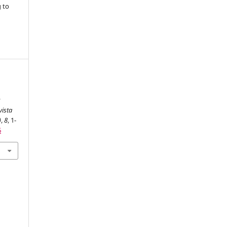
g to
y
vista
)
,
8
, 1-
6