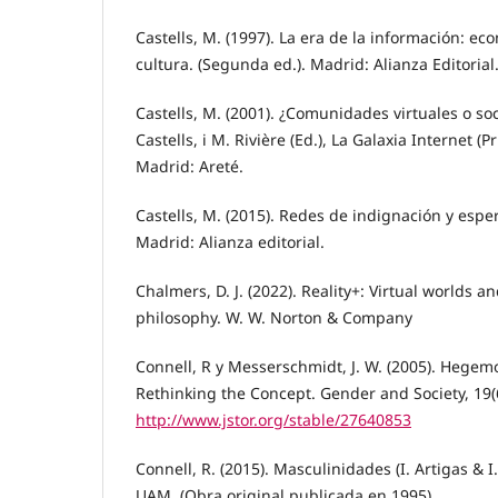
Castells, M. (1997). La era de la información: ec
cultura. (Segunda ed.). Madrid: Alianza Editorial
Castells, M. (2001). ¿Comunidades virtuales o so
Castells, i M. Rivière (Ed.), La Galaxia Internet (
Madrid: Areté.
Castells, M. (2015). Redes de indignación y espera
Madrid: Alianza editorial.
Chalmers, D. J. (2022). Reality+: Virtual worlds 
philosophy. W. W. Norton & Company
Connell, R y Messerschmidt, J. W. (2005). Hegem
Rethinking the Concept. Gender and Society, 19(
http://www.jstor.org/stable/27640853
Connell, R. (2015). Masculinidades (I. Artigas & I.
UAM. (Obra original publicada en 1995)