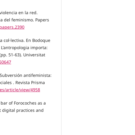
iolencia en la red.
ra del feminismo. Papers
/papers.2390
ida col·lectiva. En Bodoque
. L'antropologia importa:
p. 51-63). Universitat
650647
. Subversión antifeminista:
ciales . Revista Prisma
.es/article/view/4958
 bar of Forocoches as a
 digital practices and