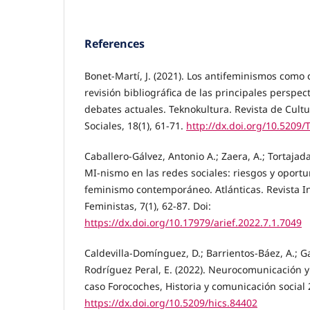
References
Bonet-Martí, J. (2021). Los antifeminismos como
revisión bibliográfica de las principales perspect
debates actuales. Teknokultura. Revista de Cultu
Sociales, 18(1), 61-71.
http://dx.doi.org/10.5209
Caballero-Gálvez, Antonio A.; Zaera, A.; Tortajada,
MI-nismo en las redes sociales: riesgos y oport
feminismo contemporáneo. Atlánticas. Revista I
Feministas, 7(1), 62-87. Doi:
https://dx.doi.org/10.17979/arief.2022.7.1.7049
Caldevilla-Domínguez, D.; Barrientos-Báez, A.; G
Rodríguez Peral, E. (2022). Neurocomunicación 
caso Forocoches, Historia y comunicación social 
https://dx.doi.org/10.5209/hics.84402