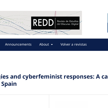
Announcements
About
Volver a revistas
gies and cyberfeminist responses: A c
 Spain