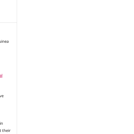
uinea
al
ave
in
 their