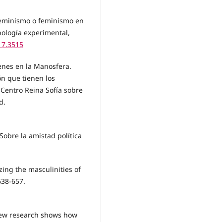
erfeminismo o feminismo en
pología experimental,
17.3515
venes en la Manosfera.
ón que tienen los
 Centro Reina Sofía sobre
d.
 Sobre la amistad política
zing the masculinities of
638-657.
 New research shows how