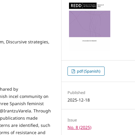
m, Discursive strategies,
pdf (Spanish)
shared by
Published
nish incel community on
2025-12-18
three Spanish feminist
@IrantzuVarela. Through
f publications made
Issue
erns are identified, such
No. 8 (2025)
orms of resistance and