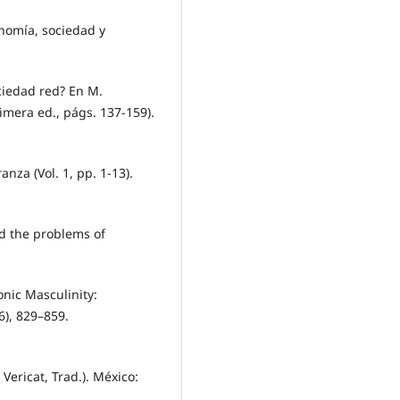
onomía, sociedad y
.
ciedad red? En M.
Primera ed., págs. 137-159).
nza (Vol. 1, pp. 1-13).
and the problems of
onic Masculinity:
6), 829–859.
 Vericat, Trad.). México: