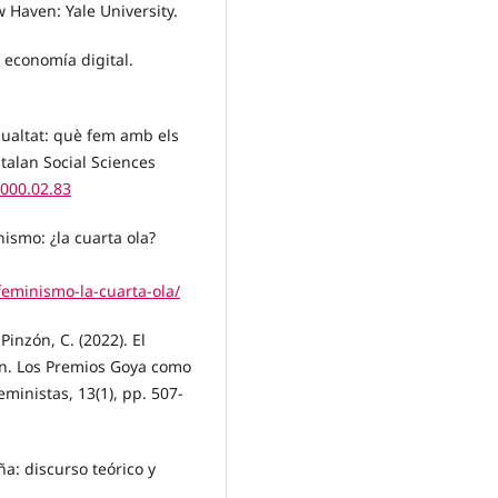
 Haven: Yale University.
a economía digital.
igualtat: què fem amb els
talan Social Sciences
3000.02.83
nismo: ¿la cuarta ola?
eminismo-la-cuarta-ola/
Pinzón, C. (2022). El
ón. Los Premios Goya como
ministas, 13(1), pp. 507-
a: discurso teórico y