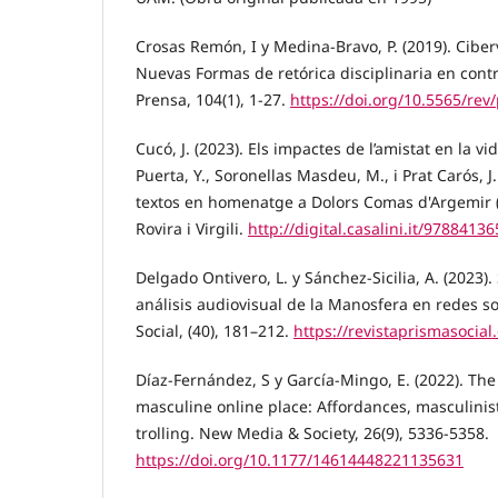
Crosas Remón, I y Medina-Bravo, P. (2019). Ciberv
Nuevas Formas de retórica disciplinaria en cont
Prensa, 104(1), 1-27.
https://doi.org/10.5565/rev
Cucó, J. (2023). Els impactes de l’amistat en la v
Puerta, Y., Soronellas Masdeu, M., i Prat Carós, J
textos en homenatge a Dolors Comas d'Argemir (p
Rovira i Virgili.
http://digital.casalini.it/9788413
Delgado Ontivero, L. y Sánchez-Sicilia, A. (2023)
análisis audiovisual de la Manosfera en redes so
Social, (40), 181–212.
https://revistaprismasocial
Díaz-Fernández, S y García-Mingo, E. (2022). The
masculine online place: Affordances, masculinist
trolling. New Media & Society, 26(9), 5336-5358.
https://doi.org/10.1177/14614448221135631