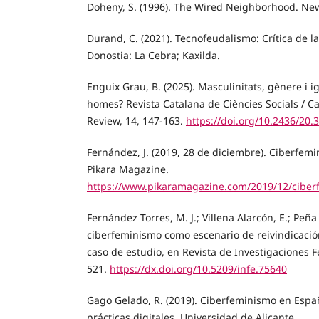
Doheny, S. (1996). The Wired Neighborhood. New
Durand, C. (2021). Tecnofeudalismo: Crítica de l
Donostia: La Cebra; Kaxilda.
Enguix Grau, B. (2025). Masculinitats, gènere i 
homes? Revista Catalana de Ciències Socials / Ca
Review, 14, 147-163.
https://doi.org/10.2436/20.
Fernández, J. (2019, 28 de diciembre). Ciberfemi
Pikara Magazine.
https://www.pikaramagazine.com/2019/12/ciberf
Fernández Torres, M. J.; Villena Alarcón, E.; Peña 
ciberfeminismo como escenario de reivindicaci
caso de estudio, en Revista de Investigaciones Fe
521.
https://dx.doi.org/10.5209/infe.75640
Gago Gelado, R. (2019). Ciberfeminismo en Españ
prácticas digitales. Universidad de Alicante.