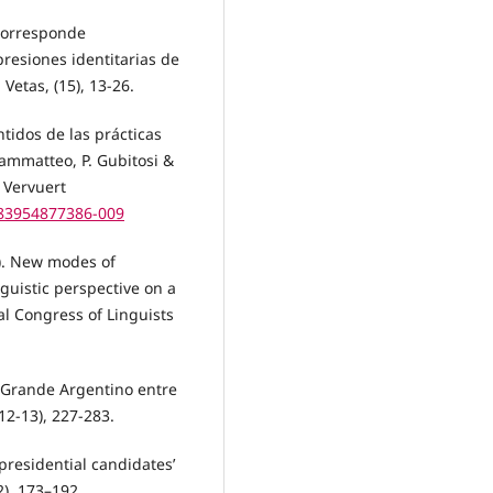
 corresponde
resiones identitarias de
Vetas, (15), 13-26.
ntidos de las prácticas
iammatteo, P. Gubitosi &
. Vervuert
783954877386-009
8). New modes of
nguistic perspective on a
al Congress of Linguists
rte Grande Argentino entre
12-13), 227-283.
 presidential candidates’
), 173–192.