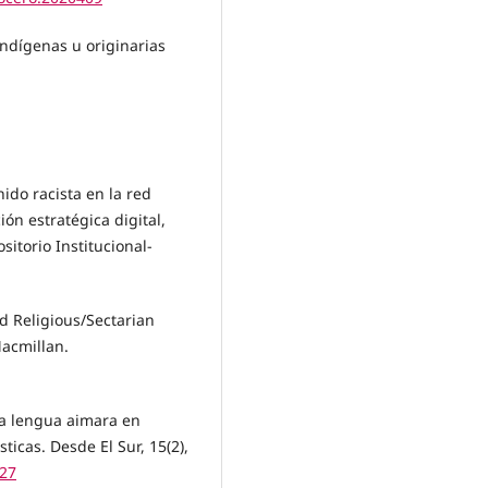
indígenas u originarias
nido racista en la red
ón estratégica digital,
sitorio Institucional-
nd Religious/Sectarian
Macmillan.
la lengua aimara en
ticas. Desde El Sur, 15(2),
027