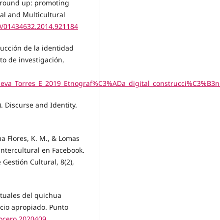
 ground up: promoting
al and Multicultural
80/01434632.2014.921184
trucción de la identidad
to de investigación,
ueva_Torres_E_2019_Etnograf%C3%ADa_digital_construcci%C3%B3n_
). Discurse and Identity.
ema Flores, K. M., & Lomas
 intercultural en Facebook.
Gestión Cultural, 8(2),
rtuales del quichua
acio apropiado. Punto
tocero.2020409