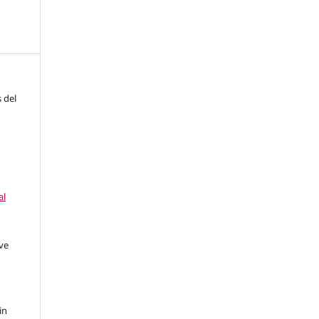
 del
al
ave
in