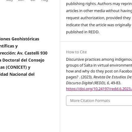
publishing rights. Authors may reprint
articles in other media without havin
request authorization, provided they
indicate that the article was originally
published in REDD
.
ciones Geohistóricas
tíficas y
How to Cite
ección: Av. Castelli 930
Discursive practices among indigeno
a Doctoral del Consejo
groups of Salta in virtual environment
cas (CONICET) y
how and why do they post on Faceb
idad Nacional del
pages? . (2023).
Revista De Estudios De
Discurso Digital (REDD)
,
6
, 49-83.
https://doi.org/10.24197/redd.6.2023.
More Citation Formats