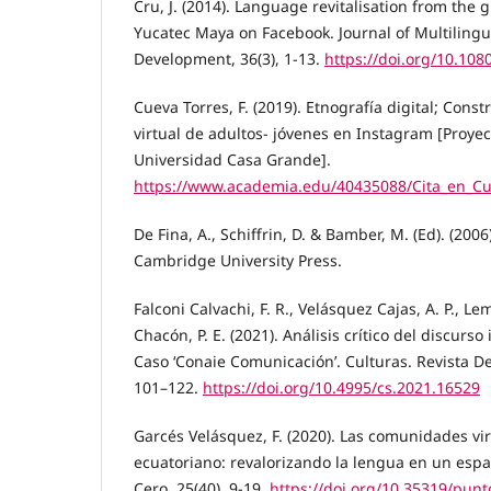
Cru, J. (2014). Language revitalisation from the
Yucatec Maya on Facebook. Journal of Multilingu
Development, 36(3), 1-13.
https://doi.org/10.10
Cueva Torres, F. (2019). Etnografía digital; Cons
virtual de adultos- jóvenes en Instagram [Proyec
Universidad Casa Grande].
https://www.academia.edu/40435088/Cita_en_C
De Fina, A., Schiffrin, D. & Bamber, M. (Ed). (2006
Cambridge University Press.
Falconi Calvachi, F. R., Velásquez Cajas, A. P., L
Chacón, P. E. (2021). Análisis crítico del discurso
Caso ‘Conaie Comunicación’. Culturas. Revista De 
101–122.
https://doi.org/10.4995/cs.2021.16529
Garcés Velásquez, F. (2020). Las comunidades vi
ecuatoriano: revalorizando la lengua en un esp
Cero, 25(40), 9-19.
https://doi.org/10.35319/pun