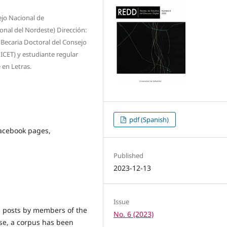
ejo Nacional de
onal del Nordeste) Dirección:
) Becaria Doctoral del Consejo
ICET) y estudiante regular
 en Letras.
pdf (Spanish)
Facebook pages,
Published
2023-12-13
Issue
 posts by members of the
No. 6 (2023)
se, a corpus has been