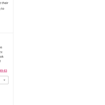
 their
g to
us
s:
ook
l
49-83