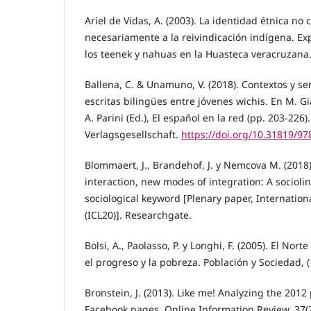
Ariel de Vidas, A. (2003). La identidad étnica no
necesariamente a la reivindicación indígena. Exp
los teenek y nahuas en la Huasteca veracruzana. 
Ballena, C. & Unamuno, V. (2018). Contextos y se
escritas bilingües entre jóvenes wichis. En M. G
A. Parini (Ed.), El español en la red (pp. 203-226)
Verlagsgesellschaft.
https://doi.org/10.31819/9
Blommaert, J., Brandehof, J. y Nemcova M. (201
interaction, new modes of integration: A socioli
sociological keyword [Plenary paper, Internation
(ICL20)]. Researchgate.
Bolsi, A., Paolasso, P. y Longhi, F. (2005). El No
el progreso y la pobreza. Población y Sociedad, (
Bronstein, J. (2013). Like me! Analyzing the 2012
Facebook pages. Online Information Review, 37(2