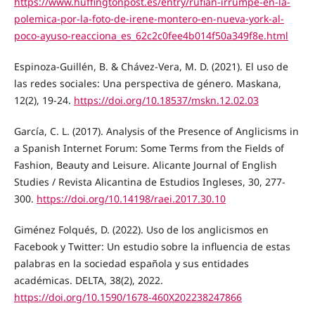
https://www.huffingtonpost.es/entry/rufian-irrumpe-en-la-
polemica-por-la-foto-de-irene-montero-en-nueva-york-al-
poco-ayuso-reacciona_es_62c2c0fee4b014f50a349f8e.html
Espinoza-Guillén, B. & Chávez-Vera, M. D. (2021). El uso de
las redes sociales: Una perspectiva de género. Maskana,
12(2), 19-24.
https://doi.org/10.18537/mskn.12.02.03
García, C. L. (2017). Analysis of the Presence of Anglicisms in
a Spanish Internet Forum: Some Terms from the Fields of
Fashion, Beauty and Leisure. Alicante Journal of English
Studies / Revista Alicantina de Estudios Ingleses, 30, 277-
300.
https://doi.org/10.14198/raei.2017.30.10
Giménez Folqués, D. (2022). Uso de los anglicismos en
Facebook y Twitter: Un estudio sobre la influencia de estas
palabras en la sociedad española y sus entidades
académicas. DELTA, 38(2), 2022.
https://doi.org/10.1590/1678-460X202238247866