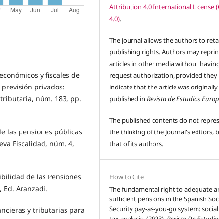
Attribution 4.0 International License 
4.0)
.
The journal allows the authors to reta
publishing rights. Authors may reprint
articles in other media without havin
económicos y fiscales de
request authorization, provided they
 previsión privados:
indicate that the article was originally
tributaria, núm. 183, pp.
published in
Revista de Estudios Euro
The published contents do not repre
de las pensiones públicas
the thinking of the journal's editors,
b
eva Fiscalidad, núm. 4,
that of its authors
.
bilidad de las Pensiones
How to Cite
, Ed. Aranzadi.
The fundamental right to adequate a
sufficient pensions in the Spanish Soc
Security pay-as-you-go system: social
ancieras y tributarias para
tax analysis. (2023).
Revista De Estudio