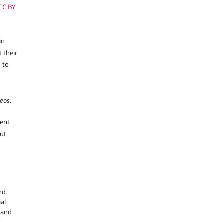
(CC BY
in
 their
g to
peos
.
sent
ut
nd
ial
 and
s