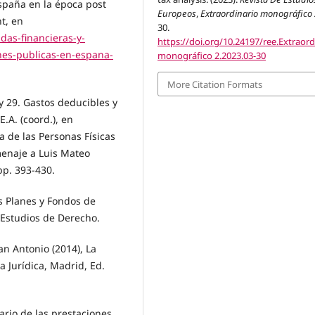
España en la época post
Europeos
,
Extraordinario monográfico 
t, en
30.
idas-financieras-y-
https://doi.org/10.24197/ree.Extraord
ones-publicas-en-espana-
monográfico 2.2023.03-30
More Citation Formats
 y 29. Gastos deducibles y
.A. (coord.), en
a de las Personas Físicas
menaje a Luis Mateo
pp. 393-430.
s Planes y Fondos de
 Estudios de Derecho.
an Antonio (2014), La
a Jurídica, Madrid, Ed.
ario de las prestaciones