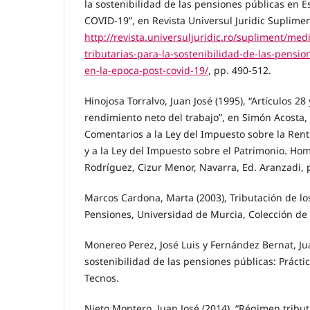
la sostenibilidad de las pensiones públicas en 
COVID-19”, en Revista Universul Juridic Suplimen
http://revista.universuljuridic.ro/supliment/med
tributarias-para-la-sostenibilidad-de-las-pensi
en-la-epoca-post-covid-19/
, pp. 490-512.
Hinojosa Torralvo, Juan José (1995), “Artículos 28
rendimiento neto del trabajo”, en Simón Acosta, E
Comentarios a la Ley del Impuesto sobre la Rent
y a la Ley del Impuesto sobre el Patrimonio. Ho
Rodríguez, Cizur Menor, Navarra, Ed. Aranzadi, 
Marcos Cardona, Marta (2003), Tributación de lo
Pensiones, Universidad de Murcia, Colección de
Monereo Perez, José Luis y Fernández Bernat, Ju
sostenibilidad de las pensiones públicas: Práctic
Tecnos.
Nieto Montero, Juan José (2014), “Régimen tribut