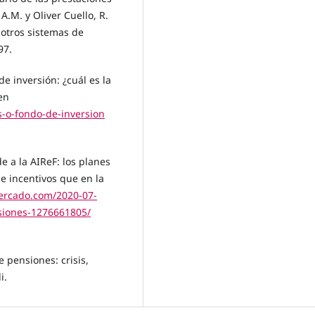
A.M. y Oliver Cuello, R.
 otros sistemas de
97.
e inversión: ¿cuál es la
en
-o-fondo-de-inversion
e a la AIReF: los planes
 incentivos que en la
ercado.com/2020-07-
nsiones-1276661805/
e pensiones: crisis,
i.