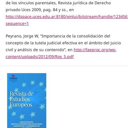
de los vínculos parentales, Revista jurídica de Derecho
privado Uces 2009, pag. 84 y ss., en
http://dspace.uces.edu.ar:8180/xmlui/bitstream/handle/123456
sequence=1
Peyrano, Jorge W, “Importancia de la consolidación del
concepto de la tutela judicial efectiva en el ámbito del juicio
civil y análisis de su contenido”, en
http://faeproc.org/wp-
content/uploads/2012/09/Ros_5.pdf