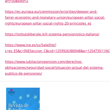
art=50&tipo=2
https://ec.europa.eu/commission/priorities/deeper-and-
fairer-economic-and-monetary-union/european-pillar-social-
rights/european-pillar-social-rights-20-principles_es
https://istitutoliberale.it/il-sistema-pensionistico-italiano/
https://www.ine.es/ss/Satellite?
L=es_ES&c=INESeccion_C&cid=1259926380048&p=125473511067
https://www.jubilacionypension.com/derechos-
obligaciones/seguridad-social/situacion-actual-del-sistema-
publico-de-pensiones/