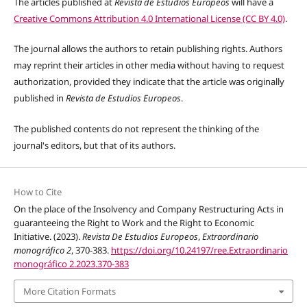
The articles published at
Revista de Estudios Europeos
will have a
Creative Commons Attribution 4.0 International License (CC BY 4.0)
.
The journal allows the authors to retain publishing rights. Authors
may reprint their articles in other media without having to request
authorization, provided they indicate that the article was originally
published in
Revista de Estudios Europeos
.
The published contents do not represent the thinking of the
journal's editors,
but that of its authors
.
How to Cite
On the place of the Insolvency and Company Restructuring Acts in
guaranteeing the Right to Work and the Right to Economic
Initiative. (2023).
Revista De Estudios Europeos
,
Extraordinario
monográfico 2
, 370-383.
https://doi.org/10.24197/ree.Extraordinario
monográfico 2.2023.370-383
More Citation Formats