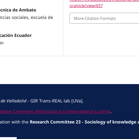
o/article/view/657
Técnica de Ambato
encias sociales, escuela de
More Citation Formats
ucación Ecuador
ón
 de Valladolid
- GIR Trans-REAL lab [UVa].
eative Commons Attribution 4.0 International License
.
ration with the
Research Committee 23 - Sociology of knowledge 