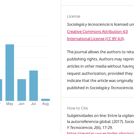
License
Sociología y tecnociencia
is licensed u
Creative Commons Attribution 4.0
International License (CC BY 4.0)
.
The journal allows the authors to reta
publishing rights. Authors may reprint
articles in other media without havin
request authorization, provided they
indicate that the article was originally
published in
Sociología y Tecnociencia
.
How to Cite
Subjetividades on line: Entre la vigilan
la autorreferencia global. (2017).
Socio
Y Tecnociencia
,
2
(6), 17-29.
https://revistas.uva.es/index.php/soc