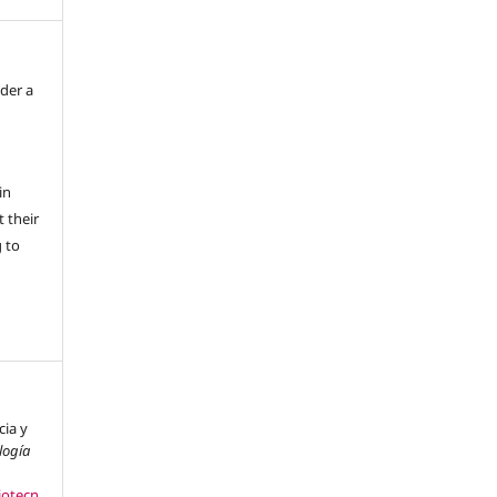
nder a
in
 their
g to
cia y
logía
iotecn