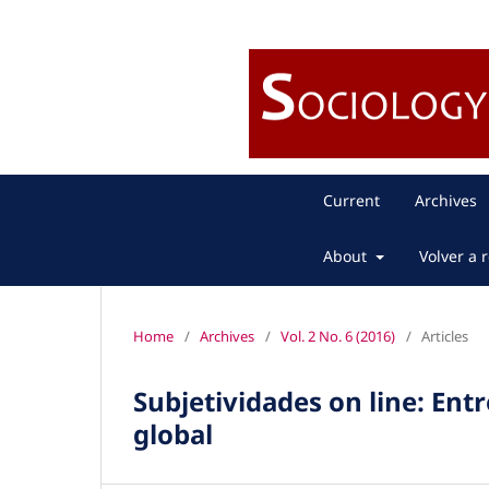
Current
Archives
About
Volver a r
Home
/
Archives
/
Vol. 2 No. 6 (2016)
/
Articles
Subjetividades on line: Entr
global