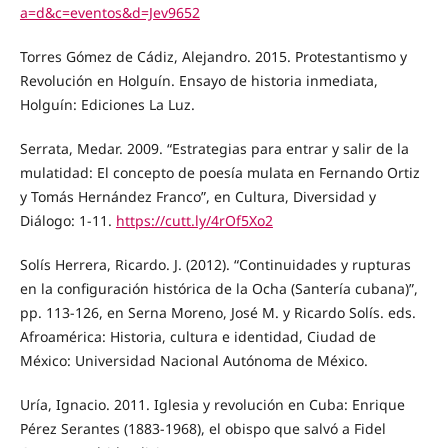
a=d&c=eventos&d=Jev9652
Torres Gómez de Cádiz, Alejandro. 2015. Protestantismo y
Revolución en Holguín. Ensayo de historia inmediata,
Holguín: Ediciones La Luz.
Serrata, Medar. 2009. “Estrategias para entrar y salir de la
mulatidad: El concepto de poesía mulata en Fernando Ortiz
y Tomás Hernández Franco”, en Cultura, Diversidad y
Diálogo: 1-11.
https://cutt.ly/4rOf5Xo2
Solís Herrera, Ricardo. J. (2012). “Continuidades y rupturas
en la configuración histórica de la Ocha (Santería cubana)”,
pp. 113-126, en Serna Moreno, José M. y Ricardo Solís. eds.
Afroamérica: Historia, cultura e identidad, Ciudad de
México: Universidad Nacional Autónoma de México.
Uría, Ignacio. 2011. Iglesia y revolución en Cuba: Enrique
Pérez Serantes (1883-1968), el obispo que salvó a Fidel