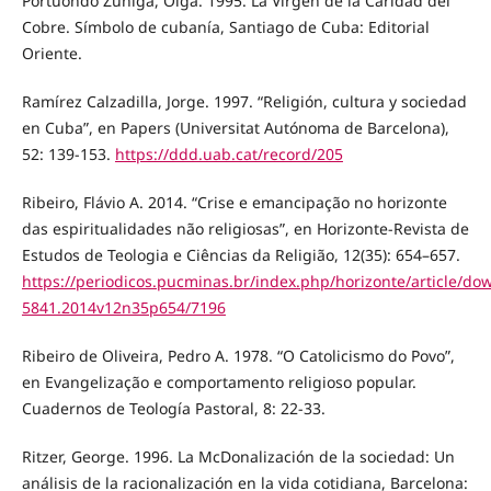
Portuondo Zúñiga, Olga. 1995. La Virgen de la Caridad del
Cobre. Símbolo de cubanía, Santiago de Cuba: Editorial
Oriente.
Ramírez Calzadilla, Jorge. 1997. “Religión, cultura y sociedad
en Cuba”, en Papers (Universitat Autónoma de Barcelona),
52: 139-153.
https://ddd.uab.cat/record/205
Ribeiro, Flávio A. 2014. “Crise e emancipação no horizonte
das espiritualidades não religiosas”, en Horizonte-Revista de
Estudos de Teologia e Ciências da Religião, 12(35): 654–657.
https://periodicos.pucminas.br/index.php/horizonte/article/do
5841.2014v12n35p654/7196
Ribeiro de Oliveira, Pedro A. 1978. “O Catolicismo do Povo”,
en Evangelização e comportamento religioso popular.
Cuadernos de Teología Pastoral, 8: 22-33.
Ritzer, George. 1996. La McDonalización de la sociedad: Un
análisis de la racionalización en la vida cotidiana, Barcelona: