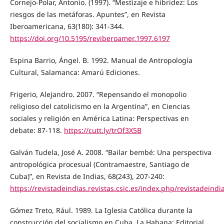
Cornejo-Polar, Antonio. (1997). “Mestizaje e hibridez: Los
riesgos de las metáforas. Apuntes”, en Revista
Iberoamericana, 63(180): 341-344.
https://doi.org/10.5195/reviberoamer.1997.6197
Espina Barrio, Ángel. B. 1992. Manual de Antropología
Cultural, Salamanca: Amarú Ediciones.
Frigerio, Alejandro. 2007. “Repensando el monopolio
religioso del catolicismo en la Argentina”, en Ciencias
sociales y religión en América Latina: Perspectivas en
debate: 87-118.
https://cutt.ly/trOf3X5B
Galván Tudela, José A. 2008. “Bailar bembé: Una perspectiva
antropológica procesual (Contramaestre, Santiago de
Cuba)”, en Revista de Indias, 68(243), 207-240:
https://revistadeindias.revistas.csic.es/index.php/revistadeindi
Gómez Treto, Rául. 1989. La Iglesia Católica durante la
construcción del socialismo en Cuba, La Habana: Editorial