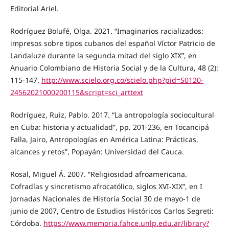
Editorial Ariel.
Rodríguez Bolufé, Olga. 2021. “Imaginarios racializados:
impresos sobre tipos cubanos del español Víctor Patricio de
Landaluze durante la segunda mitad del siglo XIX”, en
Anuario Colombiano de Historia Social y de la Cultura, 48 (2):
115-147.
http://www.scielo.org.co/scielo.php?pid=S0120-
24562021000200115&script=sci_arttext
Rodríguez, Ruiz, Pablo. 2017. “La antropología sociocultural
en Cuba: historia y actualidad”, pp. 201-236, en Tocancipá
Falla, Jairo, Antropologías en América Latina: Prácticas,
alcances y retos”, Popayán: Universidad del Cauca.
Rosal, Miguel Á. 2007. “Religiosidad afroamericana.
Cofradías y sincretismo afrocatólico, siglos XVI-XIX”, en I
Jornadas Nacionales de Historia Social 30 de mayo-1 de
junio de 2007, Centro de Estudios Históricos Carlos Segreti:
Córdoba.
https://www.memoria.fahce.unlp.edu.ar/library?