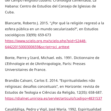
del campo religioso cubano. Cronología comentada, La
Habana: Centro de Estudios del Consejo de Iglesias de
Cuba.
Blancarte, Roberto J. 2015. “¿Por qué la religión regresó a la
esfera pública en un mundo secularizado?”, en Estudios
sociológicos 33(99): 659-673
https://www.scielo.org.mx/scielo.php?pid=S2448-
64422015000300659&script=sci_arttext
Bonte, Pierre y Izard, Michael. eds. 1991. Dictionnaire de
L’Ethnologie et de L’Anthropologie, París: Presses
Universitaires de France.
Brandão Calvani, Carlos E. 2014. “Espiritualidades não
religiosas: desafios conceituais”, en Horizonte: revista de
Estudos de Teologia e Ciências da Religão, 12(35): 658-687.
https://dialnet.unirioja.es/servlet/articulo?codigo=4831537
Casaldáliga, Pedro y Vigil, José María. 1992. Espiritualidad