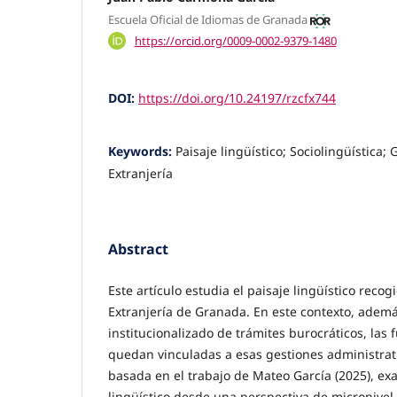
Escuela Oficial de Idiomas de Granada
https://orcid.org/0009-0002-9379-1480
DOI:
https://doi.org/10.24197/rzcfx744
Keywords:
Paisaje lingüístico; Sociolingüística;
Extranjería
Abstract
Este artículo estudia el paisaje lingüístico recog
Extranjería de Granada. En este contexto, adem
institucionalizado de trámites burocráticos, las
quedan vinculadas a esas gestiones administrati
basada en el trabajo de Mateo García (2025), ex
lingüístico desde una perspectiva de micronivel 