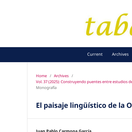
Current
Archives
Home
/
Archives
/
Vol. 37 (2025): Construyendo puentes entre estudios de 
Monografía
El paisaje lingüístico de la
Juan Pablo Carmona García