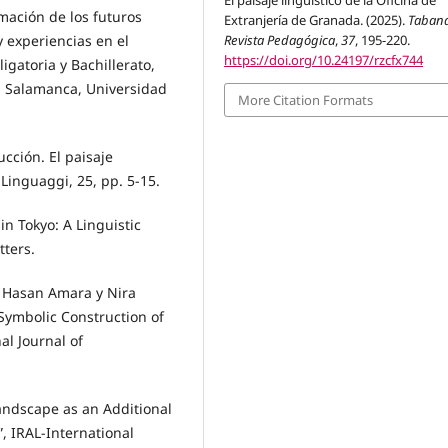
mación de los futuros
Extranjería de Granada. (2025).
Taban
Revista Pedagógica
,
37
, 195-220.
 experiencias en el
https://doi.org/10.24197/rzcfx744
gatoria y Bachillerato,
, Salamanca, Universidad
More Citation Formats
ucción. El paisaje
 Linguaggi, 25, pp. 5-15.
in Tokyo: A Linguistic
ters.
 Hasan Amara y Nira
Symbolic Construction of
al Journal of
Landscape as an Additional
, IRAL-International