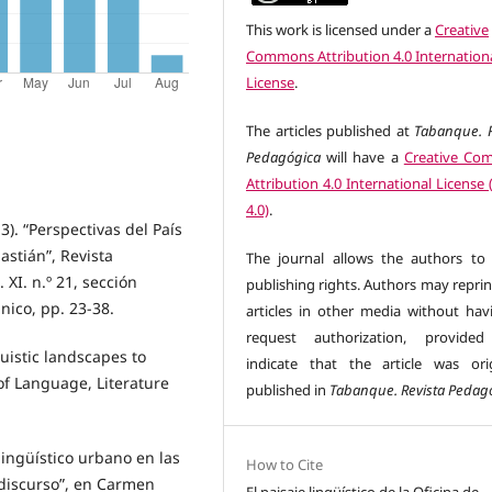
This work is licensed under a
Creative
Commons Attribution 4.0 Internation
License
.
The articles published at
Tabanque. R
Pedagógica
will have a
Creative Co
Attribution 4.0 International License
4.0)
.
3). “Perspectivas del País
astián”, Revista
The journal allows the authors to 
 XI. n.º 21, sección
publishing rights. Authors may reprin
nico, pp. 23-38.
articles in other media without hav
request authorization, provided
guistic landscapes to
indicate that the article was orig
of Language, Literature
published in
Tabanque. Revista Pedag
lingüístico urbano en las
How to Cite
 discurso”, en Carmen
El paisaje lingüístico de la Oficina de