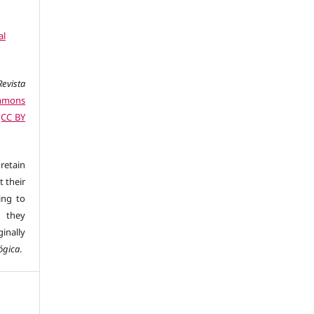
al
evista
mmons
 (CC BY
retain
t their
ing to
 they
inally
ógica
.