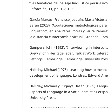
“Las temáticas del paisaje lingüístico persuasivo
Refracción, 11, pp. 128-153.
García Marcos, Francisco Joaquín, María Victori
Baran (2023). “Aportaciones metodológicas para e
lingüístico”, en Ana Pérez Porras y Laura Ramírez
la distancia e intercambio virtual, Granada, Com
Gumperz, John (1992). “Interviewing in intercultu
Drew y John Heritage (eds.), Talk at Work. Interac
Settings, Cambridge, Cambridge University Press
Halliday, Michael (1975). Learning how to mean: 
development of language, Londres, Edward Arno
Halliday, Michael y Ruqaiya Hasan (1989). Langu
Aspects of Language in a Social-semiotic Perspe
University Press.