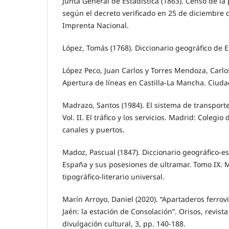
Junta General de Estadística (1863). Censo de l
según el decreto verificado en 25 de diciembre 
Imprenta Nacional.
López, Tomás (1768). Diccionario geográfico de 
López Peco, Juan Carlos y Torres Mendoza, Carlo
Apertura de líneas en Castilla-La Mancha. Ciuda
Madrazo, Santos (1984). El sistema de transport
Vol. II. El tráfico y los servicios. Madrid: Colegi
canales y puertos.
Madoz, Pascual (1847). Diccionario geográfico-es
España y sus posesiones de ultramar. Tomo IX. 
tipográfico-literario universal.
Marín Arroyo, Daniel (2020). “Apartaderos ferrovi
Jaén: la estación de Consolación”. Orisos, revista
divulgación cultural, 3, pp. 140-188.