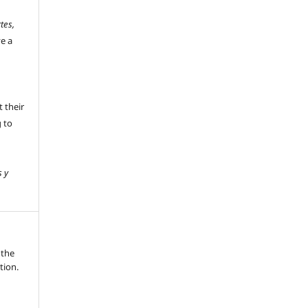
tes,
ve a
 their
g to
s y
 the
tion.