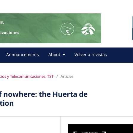
Announcements
About
Volver a revistas
icios y Telecomunicaciones, TST
/
Articles
of nowhere: the Huerta de
tion