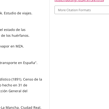
https://doi.org/10.24197/3re1th59
More Citation Formats
k. Estudio de viajes.
el estado de las
 de los huérfanos.
n vapor en MZA.
e transporte en España".
dístico (1891). Censo de la
o hecho en 31 de
cción General del
la-La Mancha. Ciudad Real.