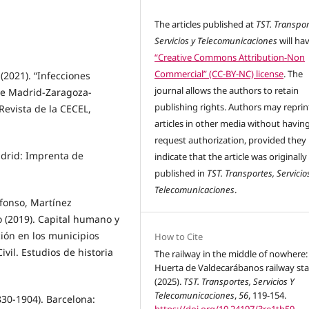
The articles published at
TST. Transpor
Servicios y Telecomunicaciones
will ha
“Creative Commons Attribution-Non
Commercial” (CC-BY-NC) license
. The
(2021). “Infecciones
journal allows the authors to retain
 de Madrid-Zaragoza-
publishing rights. Authors may reprint
Revista de la CECEL,
articles in other media without havin
request authorization, provided they
Madrid: Imprenta de
indicate that the article was originally
published in
TST. Transportes, Servicio
Telecomunicaciones
.
lfonso, Martínez
io (2019). Capital humano y
ción en los municipios
How to Cite
vil. Estudios de historia
The railway in the middle of nowhere:
Huerta de Valdecarábanos railway sta
(2025).
TST. Transportes, Servicios Y
Telecomunicaciones
,
56
, 119-154.
1830-1904). Barcelona: