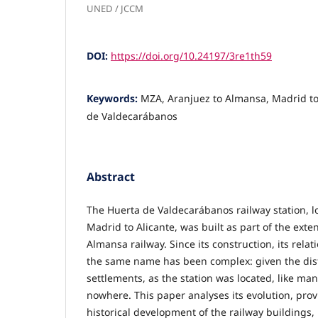
UNED / JCCM
DOI:
https://doi.org/10.24197/3re1th59
Keywords:
MZA, Aranjuez to Almansa, Madrid to 
de Valdecarábanos
Abstract
The Huerta de Valdecarábanos railway station, l
Madrid to Alicante, was built as part of the exte
Almansa railway. Since its construction, its rela
the same name has been complex: given the dis
settlements, as the station was located, like man
nowhere. This paper analyses its evolution, prov
historical development of the railway buildings