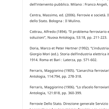
dell'intervento pubblico. Milano : Franco Angeli,
Centra, Massimo, ed. (2006). Ferrovie e società. I
dello Stato. Bologna : Il Mulino.
Cottrau, Alfredo (1894). “Il problema ferroviario e
soluzioni”, Nuova Antologia, 53:18, pp. 211-223.
Doria, Marco et Peter Hertner (1992). “L'industria
Giorgio Mori (ed.). Storia dell’industria elettrica 
1914. Roma et Bari : Laterza, pp. 571-602.
Ferraris, Maggiorino (1905). “L'anarchia ferroviari
Antologia, 114:794, pp. 278-318.
Ferraris, Maggiorino (1906). “Lo sfacelo ferroviari
Antologia, 121:818, pp. 360-399.
Ferrovie Dello Stato. Direzione generale Servizio