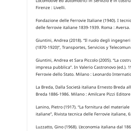
Locomotive ed automotrici in Servizio e in costr
Firenze : Livelli.
Fondazione delle Ferrovie Italiane (1940). I tecnic
delle ferrovie italiane 1839-1939. Roma : Aversa.
Giuntini, Andrea (2018). “Il ruolo degli ingegneri 
(1870-1920)”, Transportes, Servicios y Telecomun
Giuntini, Andrea et Sara Piccolo (2005). “La cost
impresa pubblica”. In Valerio Castronovo (ed.). 1
Ferrovie dello Stato. Milano : Leonardo Internati
La Breda, Dalla Società italiana Ernesto Breda al
Breda 1886-1986. Milano : Amilcare Pizzi Editore
Lanino, Pietro (1917). “La fornitura del materiale
italiane”, Rivista tecnica delle Ferrovie italiane, 
Luzzatto, Gino (1968). L’economia italiana dal 1861