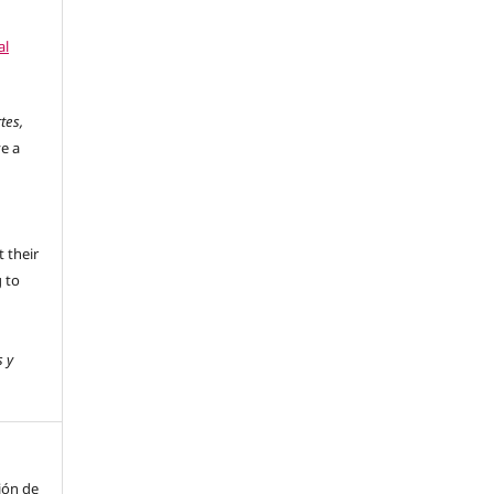
al
tes,
ve a
 their
g to
s y
ión de