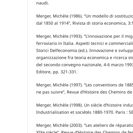
naudi.
Merger, Michèle (1986). “Un modello di sostituzio
dal 1850 al 1914”, Rivista di storia economica, 3:
Merger, Michèle (1993). “L'innovazione per il mig
ferroviario in Italia. Aspetti tecnici e commerciali
Storici Dell’economia (ed.). Innovazione e svilup
organizzazione fra teoria economica e ricerca stor
del secondo convegno nazionale, 4-6 marzo 199
Editore, pp. 321-331.
Merger, Michèle (1997). “Les conventions de 1885
ne pas suivre”, Revue d’Histoire des Chemins de 
Merger, Michèle (1998). Un siècle d’histoire indust
Industrialisation et sociétés 1880-1970. Paris : S
Merger, Michèle (2003). “Les ateliers de réparatio
XIXe siècle”, Revue d’Histoire des Chemins de fer