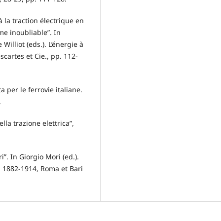
à la traction électrique en
ème inoubliable”. In
illiot (eds.). L’énergie à
scartes et Cie., pp. 112-
 per le ferrovie italiane.
.
lla trazione elettrica”,
i”. In Giorgio Mori (ed.).
ini 1882-1914, Roma et Bari