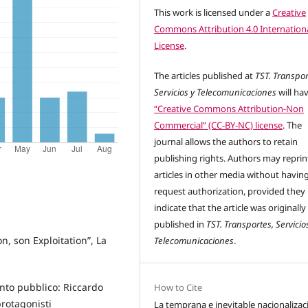
This work is licensed under a
Creative
Commons Attribution 4.0 Internation
License
.
The articles published at
TST. Transpor
Servicios y Telecomunicaciones
will ha
“Creative Commons Attribution-Non
Commercial” (CC-BY-NC) license
. The
journal allows the authors to retain
publishing rights. Authors may reprint
articles in other media without havin
request authorization, provided they
indicate that the article was originally
published in
TST. Transportes, Servicio
n, son Exploitation”, La
Telecomunicaciones
.
vento pubblico: Riccardo
How to Cite
protagonisti
La temprana e inevitable nacionalizac