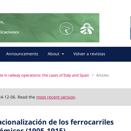
Announcements
About
Volver a revistas
ate in railway operations: the cases of Italy and Spain
/
Articles
24-12-06. Read the
most recent version
.
cionalización de los ferrocarriles
nómicos (1905-1915)