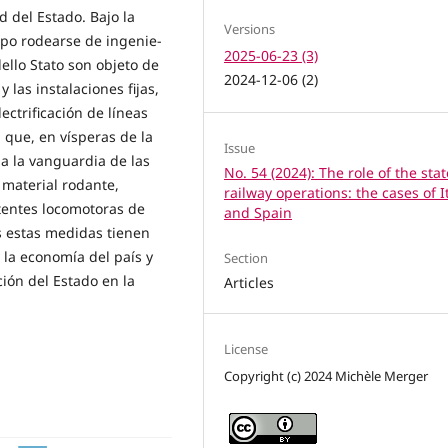
 del Estado. Bajo la
Versions
upo rodearse de ingenie­
2025-06-23 (3)
dello Stato son objeto de
2024-12-06 (2)
 las instalaciones fijas,
ctrificación de líneas
a que, en vísperas de la
Issue
 a la vanguardia de las
No. 54 (2024): The role of the stat
 material rodante,
railway operations: the cases of I
tentes locomotoras de
and Spain
as estas medidas tienen
y la economía del país y
Section
ción del Estado en la
Articles
License
Copyright (c) 2024 Michèle Merger