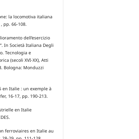
ne: la locomotiva italiana
1, pp. 66-108.
lioramento dell’esercizio
”. In Società Italiana Degli
po. Tecnologia e
ica (secoli XVI-XX), Atti
3. Bologna: Monduzzi
 en Italie : un exemple à
fer, 16-17, pp. 190-213.
rielle en Italie
EDES.
n ferroviaires en Italie au
, 28-29, pp. 111-128.