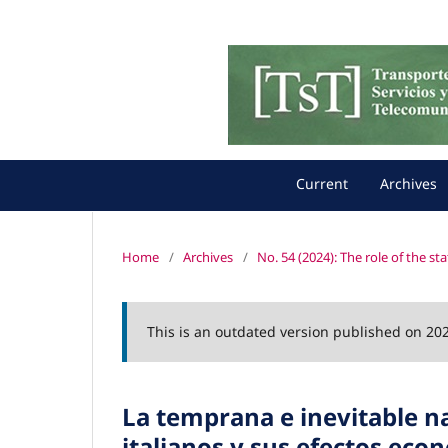
Current
Archives
Home
/
Archives
/
No. 54 (2024): The role of the st
This is an outdated version published on 20
La temprana e inevitable na
italianos y sus efectos eco