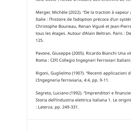
Merger, Michèle (2022). “De la traction à vapeur 
Italie : l’histoire de l’adoption précoce d’un syst
Christophe Bouneau, Renan Viguié et Jean-Pierre W
tous les étages. Autour d’Alain Beltran. Paris : De
125.
Pavone, Giuseppe (2005). Ricardo Bianchi Una vita
Roma : CIFI Collegio Ingegneri Ferroviari Italiani
Rigoni, Guglielmo (1907). “Recenti applicazioni de
L’Ingegneria ferroviaria, 4:4, pp. 9-11.
Segreto, Luciano (1992). “Imprenditori e finanzier
Storia dell’industria elettrica italiana 1. Le orig
: Laterza, pp. 249-331.