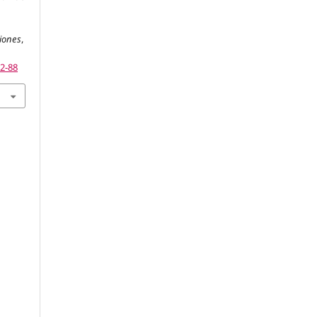
ciones
,
72-88