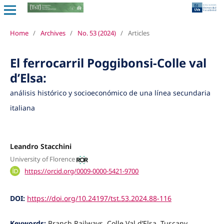
Home
/
Archives
/
No. 53 (2024)
/
Articles
El ferrocarril Poggibonsi-Colle val
d’Elsa:
análisis histórico y socioeconómico de una línea secundaria
italiana
Leandro Stacchini
University of Florence
https://orcid.org/0009-0000-5421-9700
DOI:
https://doi.org/10.24197/tst.53.2024.88-116
Keywords:
Branch Railways, Colle Val d’Elsa, Tuscany