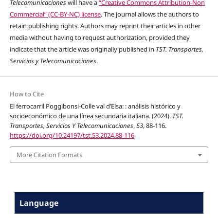
Telecomunicaciones
will have a
“Creative Commons Attribution-Non
Commercial” (CC-BY-NC) license
. The journal allows the authors to
retain publishing rights. Authors may reprint their articles in other
media without having to request authorization, provided they
indicate that the article was originally published in
TST. Transportes,
Servicios y Telecomunicaciones
.
How to Cite
El ferrocarril Poggibonsi-Colle val d’Elsa: : análisis histórico y
socioeconómico de una línea secundaria italiana. (2024).
TST.
Transportes, Servicios Y Telecomunicaciones
,
53
, 88-116.
https://doi.org/10.24197/tst.53.2024.88-116
More Citation Formats
Language