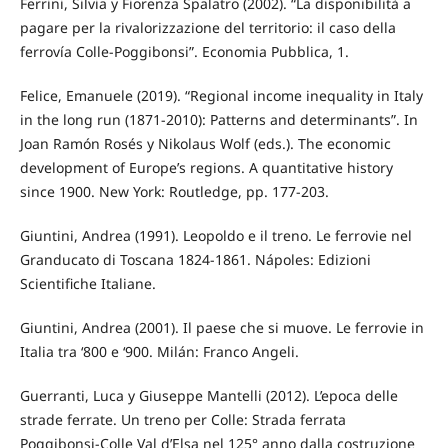
Ferrini, Silvia y Fiorenza Spalatro (2002). “La disponibilità a
pagare per la rivalorizzazione del territorio: il caso della
ferrovía Colle-Poggibonsi”. Economia Pubblica, 1.
Felice, Emanuele (2019). “Regional income inequality in Italy
in the long run (1871-2010): Patterns and determinants”. In
Joan Ramón Rosés y Nikolaus Wolf (eds.). The economic
development of Europe’s regions. A quantitative history
since 1900. New York: Routledge, pp. 177-203.
Giuntini, Andrea (1991). Leopoldo e il treno. Le ferrovie nel
Granducato di Toscana 1824-1861. Nápoles: Edizioni
Scientifiche Italiane.
Giuntini, Andrea (2001). Il paese che si muove. Le ferrovie in
Italia tra ‘800 e ‘900. Milán: Franco Angeli.
Guerranti, Luca y Giuseppe Mantelli (2012). L’epoca delle
strade ferrate. Un treno per Colle: Strada ferrata
Poggibonsi-Colle Val d’Elsa nel 125° anno dalla costruzione