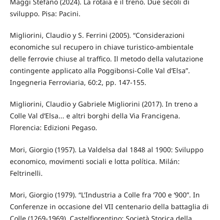
Maggi Stefano (2024). La rotaia e il treno. Due secoli di
sviluppo. Pisa: Pacini.
Migliorini, Claudio y S. Ferrini (2005). “Considerazioni
economiche sul recupero in chiave turistico-ambientale
delle ferrovie chiuse al traffico. Il metodo della valutazione
contingente applicato alla Poggibonsi-Colle Val d’Elsa”.
Ingegneria Ferroviaria, 60:2, pp. 147-155.
Migliorini, Claudio y Gabriele Migliorini (2017). In treno a
Colle Val d’Elsa... e altri borghi della Via Francigena.
Florencia: Edizioni Pegaso.
Mori, Giorgio (1957). La Valdelsa dal 1848 al 1900: Sviluppo
economico, movimenti sociali e lotta política. Milán:
Feltrinelli.
Mori, Giorgio (1979). “L'Industria a Colle fra ‘700 e ‘900”. In
Conferenze in occasione del VII centenario della battaglia di
Colle (1269-1969). Castelfiorentino: Società Storica della