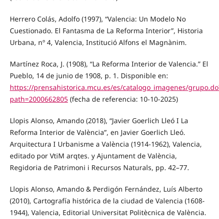
Herrero Colás, Adolfo (1997), “Valencia: Un Modelo No
Cuestionado. El Fantasma de La Reforma Interior”, Historia
Urbana, nº 4, Valencia, Institució Alfons el Magnànim.
Martínez Roca, J. (1908), “La Reforma Interior de Valencia.” El
Pueblo, 14 de junio de 1908, p. 1. Disponible en:
https://prensahistorica.mcu.es/es/catalogo_imagenes/grupo.do
path=2000662805
(fecha de referencia: 10-10-2025)
Llopis Alonso, Amando (2018), “Javier Goerlich Lleó I La
Reforma Interior de València”, en Javier Goerlich Lleó.
Arquitectura I Urbanisme a València (1914-1962), Valencia,
editado por VtiM arqtes. y Ajuntament de València,
Regidoria de Patrimoni i Recursos Naturals, pp. 42–77.
Llopis Alonso, Amando & Perdigón Fernández, Luís Alberto
(2010), Cartografía histórica de la ciudad de Valencia (1608-
1944), Valencia, Editorial Universitat Politècnica de València.