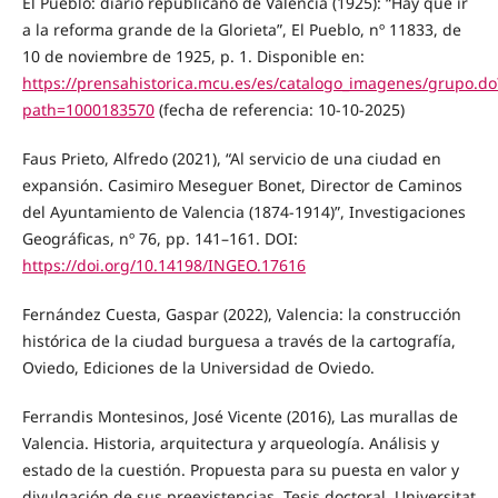
El Pueblo: diario republicano de Valencia (1925): “Hay que ir
a la reforma grande de la Glorieta”, El Pueblo, nº 11833, de
10 de noviembre de 1925, p. 1. Disponible en:
https://prensahistorica.mcu.es/es/catalogo_imagenes/grupo.do
path=1000183570
(fecha de referencia: 10-10-2025)
Faus Prieto, Alfredo (2021), “Al servicio de una ciudad en
expansión. Casimiro Meseguer Bonet, Director de Caminos
del Ayuntamiento de Valencia (1874-1914)”, Investigaciones
Geográficas, nº 76, pp. 141–161. DOI:
https://doi.org/10.14198/INGEO.17616
Fernández Cuesta, Gaspar (2022), Valencia: la construcción
histórica de la ciudad burguesa a través de la cartografía,
Oviedo, Ediciones de la Universidad de Oviedo.
Ferrandis Montesinos, José Vicente (2016), Las murallas de
Valencia. Historia, arquitectura y arqueología. Análisis y
estado de la cuestión. Propuesta para su puesta en valor y
divulgación de sus preexistencias, Tesis doctoral, Universitat