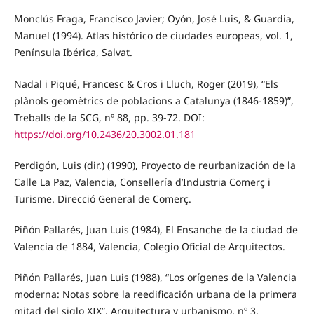
Monclús Fraga, Francisco Javier; Oyón, José Luis, & Guardia,
Manuel (1994). Atlas histórico de ciudades europeas, vol. 1,
Península Ibérica, Salvat.
Nadal i Piqué, Francesc & Cros i Lluch, Roger (2019), “Els
plànols geomètrics de poblacions a Catalunya (1846-1859)”,
Treballs de la SCG, nº 88, pp. 39-72. DOI:
https://doi.org/10.2436/20.3002.01.181
Perdigón, Luis (dir.) (1990), Proyecto de reurbanización de la
Calle La Paz, Valencia, Consellería d’Industria Comerç i
Turisme. Direcció General de Comerç.
Piñón Pallarés, Juan Luis (1984), El Ensanche de la ciudad de
Valencia de 1884, Valencia, Colegio Oficial de Arquitectos.
Piñón Pallarés, Juan Luis (1988), “Los orígenes de la Valencia
moderna: Notas sobre la reedificación urbana de la primera
mitad del siglo XIX”, Arquitectura y urbanismo, nº 3,