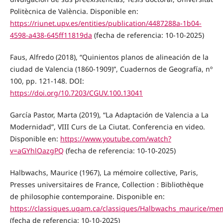
Politècnica de València. Disponible en:
https://riunet.upv.es/entities/publication/4487288a-1b04-
4598-a438-645ff11819da
(fecha de referencia: 10-10-2025)
Faus, Alfredo (2018), “Quinientos planos de alineación de la
ciudad de Valencia (1860-1909)”, Cuadernos de Geografía, nº
100, pp. 121-148. DOI:
https://doi.org/10.7203/CGUV.100.13041
García Pastor, Marta (2019), “La Adaptación de Valencia a La
Modernidad”, VIII Curs de La Ciutat. Conferencia en video.
Disponible en:
https://www.youtube.com/watch?
v=aGYhlOazgPQ
(fecha de referencia: 10-10-2025)
Halbwachs, Maurice (1967), La mémoire collective, Paris,
Presses universitaires de France, Collection : Bibliothèque
de philosophie contemporaine. Disponible en:
https://classiques.uqam.ca/classiques/Halbwachs_maurice/memo
(fecha de referencia: 10-10-2025)