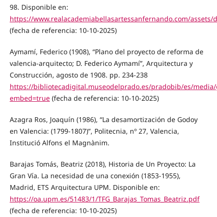
98. Disponible en:
https://www.realacademiabellasartessanfernando.com/assets/do
(fecha de referencia: 10-10-2025)
Aymamí, Federico (1908), “Plano del proyecto de reforma de
valencia-arquitecto; D. Federico Aymamí”, Arquitectura y
Construcción, agosto de 1908. pp. 234-238
https://bibliotecadigital.museodelprado.es/pradobib/es/media
embed=true
(fecha de referencia: 10-10-2025)
Azagra Ros, Joaquín (1986), “La desamortización de Godoy
en Valencia: (1799-1807)”, Politecnia, nº 27, Valencia,
Institució Alfons el Magnànim.
Barajas Tomás, Beatriz (2018), Historia de Un Proyecto: La
Gran Vía. La necesidad de una conexión (1853-1955),
Madrid, ETS Arquitectura UPM. Disponible en:
https://oa.upm.es/51483/1/TFG_Barajas_Tomas_Beatriz.pdf
(fecha de referencia: 10-10-2025)