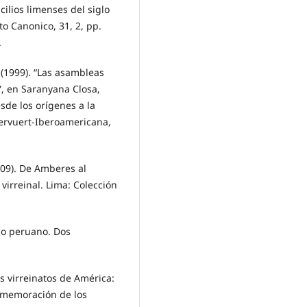
cilios limenses del siglo
tto Canonico, 31, 2, pp.
.
 (1999). “Las asambleas
”, en Saranyana Closa,
esde los orígenes a la
Vervuert-Iberoamericana,
2009). De Amberes al
virreinal. Lima: Colección
oco peruano. Dos
s virreinatos de América:
nmemoración de los