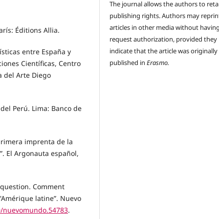
The journal allows the authors to reta
publishing rights. Authors may reprint
articles in other media without havin
rís: Éditions Allia.
request authorization, provided they
indicate that the article was originally
tísticas entre España y
published in
Erasmo.
iones Científicas, Centro
a del Arte Diego
o del Perú. Lima: Banco de
 primera imprenta de la
”. El Argonauta español,
n question. Comment
l'Amérique latine”. Nuevo
000/nuevomundo.54783
.