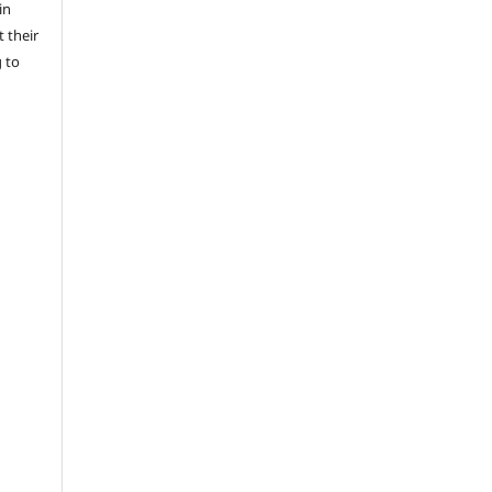
in
 their
g to