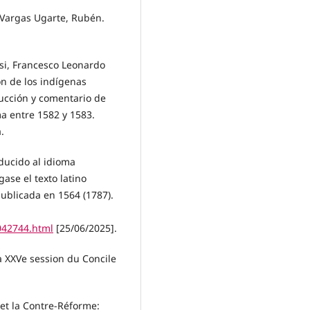
 Vargas Ugarte, Rubén.
isi, Francesco Leonardo
ión de los indígenas
ducción y comentario de
ma entre 1582 y 1583.
.
aducido al idioma
ase el texto latino
ublicada en 1564 (1787).
042744.html
[25/06/2025].
La XXVe session du Concile
 et la Contre-Réforme: