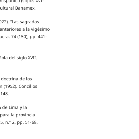
hispánico (siglos XVI–
Cultural Banamex.
022). “Las sagradas
anteriores a la vigésimo
acra, 74 (150), pp. 441-
ñola del siglo XVII.
 doctrina de los
 (1952). Concilios
-148.
o de Lima y la
ara la provincia
5, n.º 2, pp. 51-68,