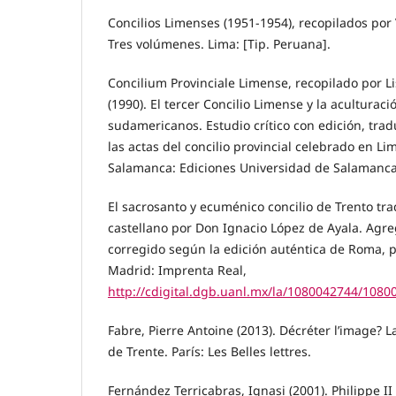
Concilios Limenses (1951-1954), recopilados por
Tres volúmenes. Lima: [Tip. Peruana].
Concilium Provinciale Limense, recopilado por L
(1990). El tercer Concilio Limense y la aculturac
sudamericanos. Estudio crítico con edición, tra
las actas del concilio provincial celebrado en Li
Salamanca: Ediciones Universidad de Salamanca
El sacrosanto y ecuménico concilio de Trento tr
castellano por Don Ignacio López de Ayala. Agreg
corregido según la edición auténtica de Roma, p
Madrid: Imprenta Real,
http://cdigital.dgb.uanl.mx/la/1080042744/1080
Fabre, Pierre Antoine (2013). Décréter l’image? 
de Trente. París: Les Belles lettres.
Fernández Terricabras, Ignasi (2001). Philippe II