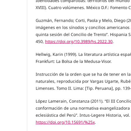
Identidades compartidas: territorios del mundo 
XVIII). Cuatro volúmenes. México D.F.: Fomento 
Guzmán, Fernando; Corti, Paola y Melo, Diego (2
imágenes en los sínodos y concilios americanos 
quinta sesión del Concilio de Trento”. Hispania S
450,
https://doi.org/10.3989/hs.2022.30
.
Hellwig, Karin (1999). La literatura artística espa
Frankfurt: La Bolsa de la Medusa-Visor.
Instrucción de la orden que se ha de tener en la
naturales, reproducida por Vargas Ugarte, Rubén
Limenses. Tomo II. Lima: [Tip. Peruana], pp. 139
López Lamerain, Constanza (2011). “El III Concili
conformación de una normativa evangelizadora p
eclesiástica del Perú”. Intus-Legere Historia, vol. 
https://doi.org/10.15691/%25x
.