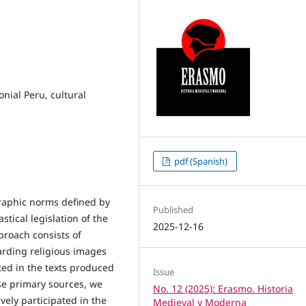
onial Peru, cultural
pdf (Spanish)
graphic norms defined by
Published
stical legislation of the
2025-12-16
proach consists of
arding religious images
ted in the texts produced
Issue
ese primary sources, we
No. 12 (2025): Erasmo. Historia
ely participated in the
Medieval y Moderna