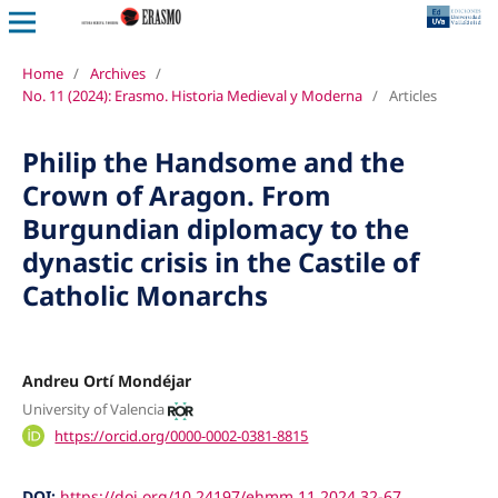
Home
/
Archives
/
No. 11 (2024): Erasmo. Historia Medieval y Moderna
/
Articles
Philip the Handsome and the
Crown of Aragon. From
Burgundian diplomacy to the
dynastic crisis in the Castile of
Catholic Monarchs
Andreu Ortí Mondéjar
University of Valencia
https://orcid.org/0000-0002-0381-8815
DOI:
https://doi.org/10.24197/ehmm.11.2024.32-67