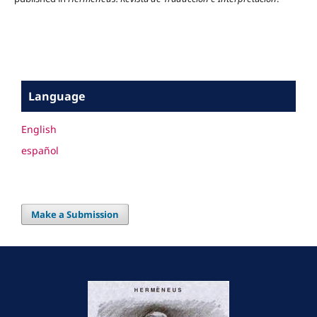
Language
English
español
Make a Submission