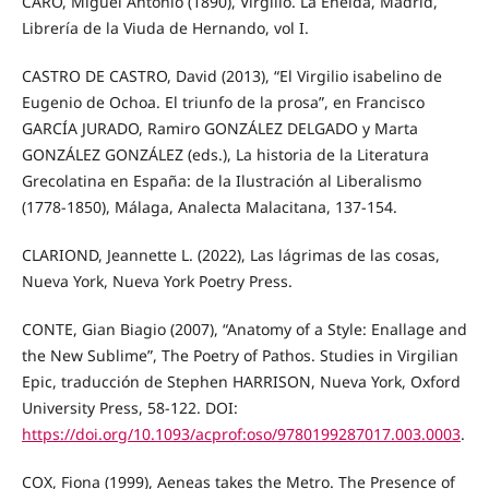
CARO, Miguel Antonio (1890), Virgilio. La Eneida, Madrid,
Librería de la Viuda de Hernando, vol I.
CASTRO DE CASTRO, David (2013), “El Virgilio isabelino de
Eugenio de Ochoa. El triunfo de la prosa”, en Francisco
GARCÍA JURADO, Ramiro GONZÁLEZ DELGADO y Marta
GONZÁLEZ GONZÁLEZ (eds.), La historia de la Literatura
Grecolatina en España: de la Ilustración al Liberalismo
(1778-1850), Málaga, Analecta Malacitana, 137-154.
CLARIOND, Jeannette L. (2022), Las lágrimas de las cosas,
Nueva York, Nueva York Poetry Press.
CONTE, Gian Biagio (2007), “Anatomy of a Style: Enallage and
the New Sublime”, The Poetry of Pathos. Studies in Virgilian
Epic, traducción de Stephen HARRISON, Nueva York, Oxford
University Press, 58-122. DOI:
https://doi.org/10.1093/acprof:oso/9780199287017.003.0003
.
COX, Fiona (1999), Aeneas takes the Metro. The Presence of