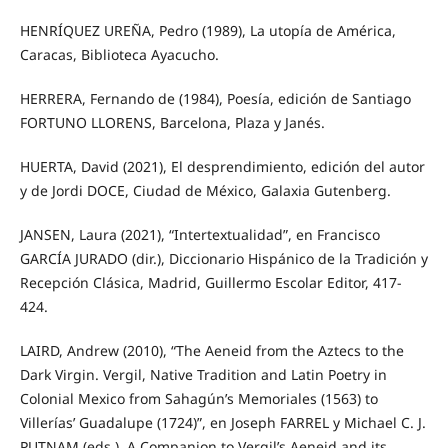
HENRÍQUEZ UREÑA, Pedro (1989), La utopía de América,
Caracas, Biblioteca Ayacucho.
HERRERA, Fernando de (1984), Poesía, edición de Santiago
FORTUNO LLORENS, Barcelona, Plaza y Janés.
HUERTA, David (2021), El desprendimiento, edición del autor
y de Jordi DOCE, Ciudad de México, Galaxia Gutenberg.
JANSEN, Laura (2021), “Intertextualidad”, en Francisco
GARCÍA JURADO (dir.), Diccionario Hispánico de la Tradición y
Recepción Clásica, Madrid, Guillermo Escolar Editor, 417-
424.
LAIRD, Andrew (2010), “The Aeneid from the Aztecs to the
Dark Virgin. Vergil, Native Tradition and Latin Poetry in
Colonial Mexico from Sahagún’s Memoriales (1563) to
Villerías’ Guadalupe (1724)”, en Joseph FARREL y Michael C. J.
PUTNAM (eds.), A Companion to Vergil’s Aeneid and its