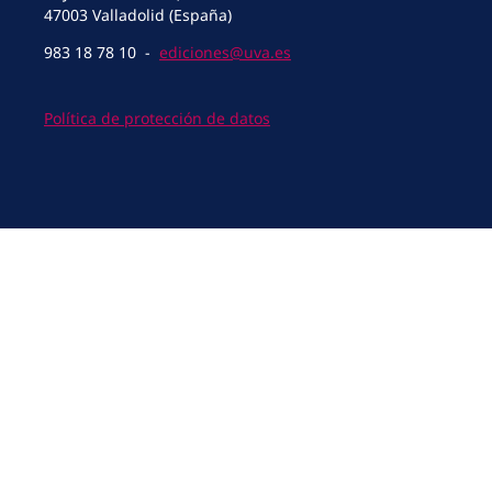
47003 Valladolid (España)
983 18 78 10 -
ediciones@uva.es
Política de protección de datos