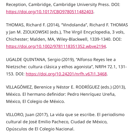
Reception, Cambridge, Cambridge University Press. DOI:
https://doi.org/10.1017/CBO9780511482403
.
THOMAS, Richard F. (2014), “Vindolanda”, Richard F. THOMAS
y Jan M. ZIOLKOWSKI (eds.), The Virgil Encyclopedia, 3 vols,
Chichester; Malden, MA, Wiley-Blackwell, 1339-1340. DOI:
https://doi.org/10.1002/9781118351352.wbve2194
.
UGALDE QUINTANA, Sergio (2019), “Alfonso Reyes lee a
Nietzsche: cultura clásica y ethos agonista”, NRFH 72.1, 131-
153. DOI:
https://doi.org/10.24201/nrfh.v67i1.3468
.
VILLAGÓMEZ, Berenice y Néstor E. RODRÍGUEZ (eds.) (2013),
México. El hermano definidor: Pedro Henríquez Ureña,
México, El Colegio de México.
VILLORO, Juan (2017), La vida que se escribe. El periodismo
cultural de José Emilio Pacheco, Ciudad de México,
Opúsculos de El Colegio Nacional.