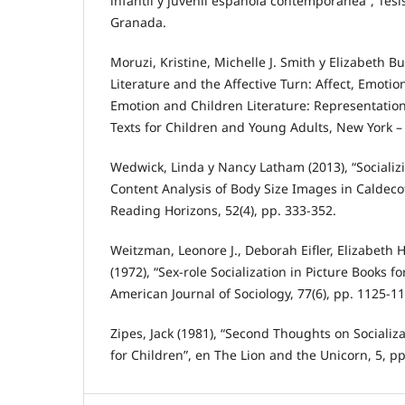
infantil y juvenil española contemporánea”, Tesi
Granada.
Moruzi, Kristine, Michelle J. Smith y Elizabeth Bu
Literature and the Affective Turn: Affect, Emotio
Emotion and Children Literature: Representation
Texts for Children and Young Adults, New York 
Wedwick, Linda y Nancy Latham (2013), “Sociali
Content Analysis of Body Size Images in Caldeco
Reading Horizons, 52(4), pp. 333-352.
Weitzman, Leonore J., Deborah Eifler, Elizabeth
(1972), “Sex-role Socialization in Picture Books f
American Journal of Sociology, 77(6), pp. 1125-1
Zipes, Jack (1981), “Second Thoughts on Socializ
for Children”, en The Lion and the Unicorn, 5, pp