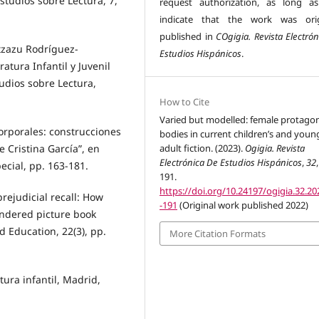
Estudios sobre Lectura, 7,
request authorization, as long a
indicate that the work was orig
published in
COgigia. Revista Electró
tzazu Rodríguez-
Estudios Hispánicos
.
atura Infantil y Juvenil
udios sobre Lectura,
How to Cite
Varied but modelled: female protagon
rporales: construcciones
bodies in current children’s and youn
adult fiction. (2023).
Ogigia. Revista
Cristina García”, en
Electrónica De Estudios Hispánicos
,
32
pecial, pp. 163-181.
191.
https://doi.org/10.24197/ogigia.32.20
rejudicial recall: How
-191
(Original work published 2022)
endered picture book
d Education, 22(3), pp.
More Citation Formats
atura infantil, Madrid,