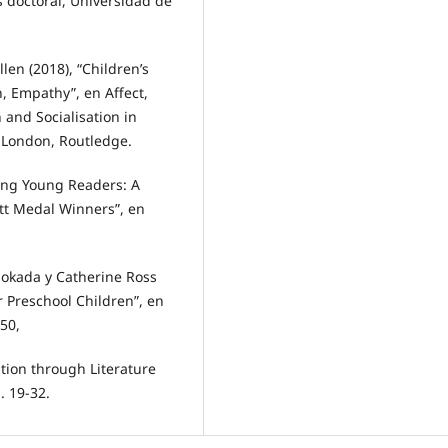
s doctoral, Universidad de
llen (2018), “Children’s
n, Empathy”, en Affect,
 and Socialisation in
– London, Routledge.
zing Young Readers: A
tt Medal Winners”, en
 Hokada y Catherine Ross
or Preschool Children”, en
150,
ation through Literature
. 19-32.