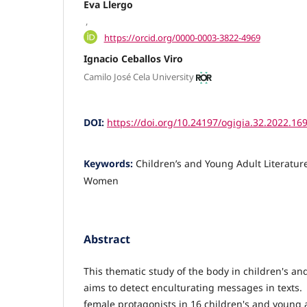
Eva Llergo
,
https://orcid.org/0000-0003-3822-4969
Ignacio Ceballos Viro
Camilo José Cela University
DOI:
https://doi.org/10.24197/ogigia.32.2022.16
Keywords:
Children’s and Young Adult Literature
Women
Abstract
This thematic study of the body in children's an
aims to detect enculturating messages in texts.
female protagonists in 16 children's and young 