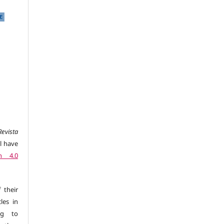
Revista
l have
n 4.0
 their
les in
ng to