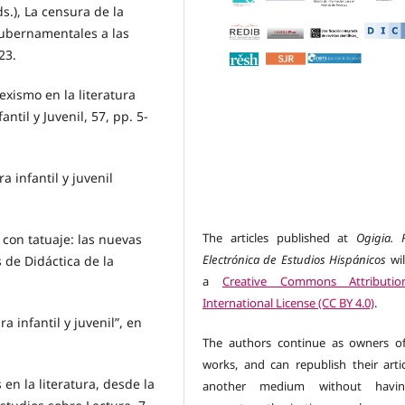
ds.), La censura de la
 gubernamentales a las
23.
sexismo en la literatura
antil y Juvenil, 57, pp. 5-
a infantil y juvenil
The articles published at
Ogigia. 
s con tatuaje: las nuevas
Electrónica de Estudios Hispánicos
wil
s de Didáctica de la
a
Creative Commons Attributio
International License (CC BY 4.0)
.
ra infantil y juvenil”, en
The authors continue as owners of
works, and can republish their artic
 en la literatura, desde la
another medium without havi