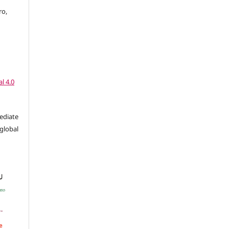
ro,
l 4.0
ediate
global