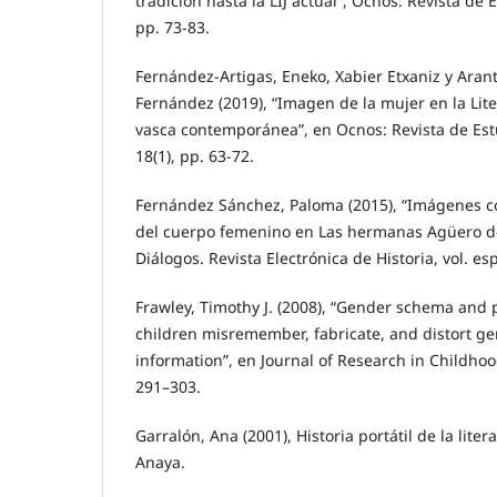
tradición hasta la LIJ actual”, Ocnos: Revista de 
pp. 73-83.
Fernández-Artigas, Eneko, Xabier Etxaniz y Aran
Fernández (2019), “Imagen de la mujer en la Liter
vasca contemporánea”, en Ocnos: Revista de Est
18(1), pp. 63-72.
Fernández Sánchez, Paloma (2015), “Imágenes co
del cuerpo femenino en Las hermanas Agüero de 
Diálogos. Revista Electrónica de Historia, vol. es
Frawley, Timothy J. (2008), “Gender schema and p
children misremember, fabricate, and distort g
information”, en Journal of Research in Childhoo
291–303.
Garralón, Ana (2001), Historia portátil de la liter
Anaya.