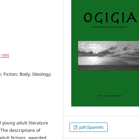
9-191
; Fiction; Body; Ideology;
d young adult literature
pdf (Spanish)
 The descriptions of
adult fictions, awarded