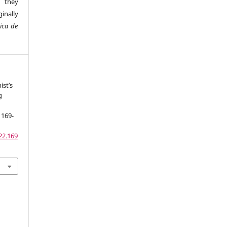
s they
inally
nica de
ist’s
g
, 169-
22.169