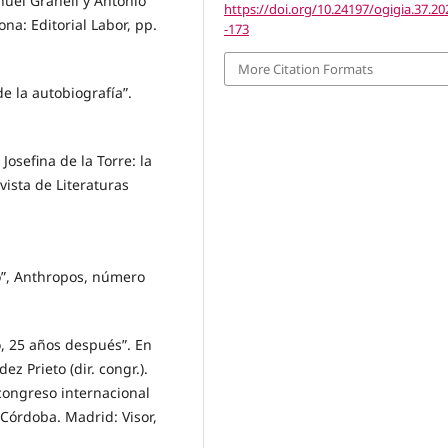
nuel Granell y Antonio
https://doi.org/10.24197/ogigia.37.20
ona: Editorial Labor, pp.
-173
More Citation Formats
e la autobiografía”.
Josefina de la Torre: la
vista de Literaturas
co”, Anthropos, número
o, 25 años después”. En
z Prieto (dir. congr.).
congreso internacional
 Córdoba. Madrid: Visor,