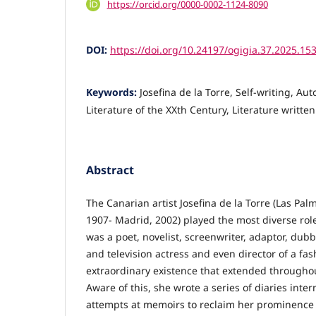
https://orcid.org/0000-0002-1124-8090
DOI:
https://doi.org/10.24197/ogigia.37.2025.15
Keywords:
Josefina de la Torre, Self-writing, A
Literature of the XXth Century, Literature writt
Abstract
The Canarian artist Josefina de la Torre (Las Pa
1907- Madrid, 2002) played the most diverse role
was a poet, novelist, screenwriter, adaptor, dubbi
and television actress and even director of a fa
extraordinary existence that extended throughou
Aware of this, she wrote a series of diaries inte
attempts at memoirs to reclaim her prominence in