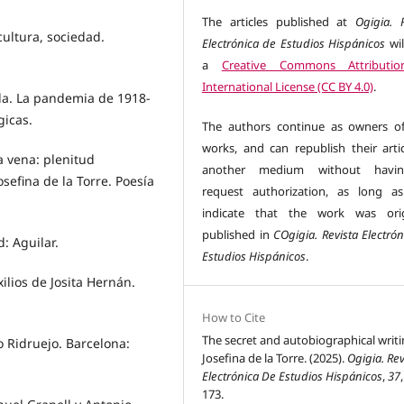
The articles published at
Ogigia. 
cultura, sociedad.
Electrónica de Estudios Hispánicos
wil
a
Creative Commons Attributio
International License (CC BY 4.0)
.
ola. La pandemia de 1918-
gicas.
The authors continue as owners of
works, and can republish their artic
a vena: plenitud
another medium without havi
osefina de la Torre. Poesía
request authorization, as long a
indicate that the work was orig
published in
COgigia. Revista Electró
d: Aguilar.
Estudios Hispánicos
.
xilios de Josita Hernán.
How to Cite
The secret and autobiographical writi
io Ridruejo. Barcelona:
Josefina de la Torre. (2025).
Ogigia. Rev
Electrónica De Estudios Hispánicos
,
37
173.