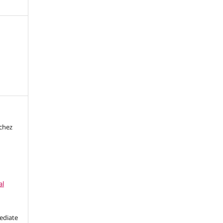
nchez
al
ediate