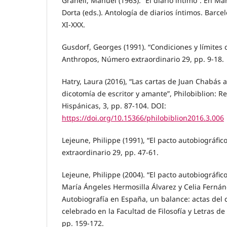
Granell, Manuel (1963). “El diario íntimo”. En Ma
Dorta (eds.). Antología de diarios íntimos. Barcel
XI-XXX.
Gusdorf, Georges (1991). “Condiciones y límites d
Anthropos, Número extraordinario 29, pp. 9-18.
Hatry, Laura (2016), “Las cartas de Juan Chabás a 
dicotomía de escritor y amante”, Philobiblion: Re
Hispánicas, 3, pp. 87-104. DOI:
https://doi.org/10.15366/philobiblion2016.3.006
Lejeune, Philippe (1991), “El pacto autobiográfi
extraordinario 29, pp. 47-61.
Lejeune, Philippe (2004). “El pacto autobiográfic
María Ángeles Hermosilla Álvarez y Celia Fernánde
Autobiografía en España, un balance: actas del 
celebrado en la Facultad de Filosofía y Letras de
pp. 159-172.