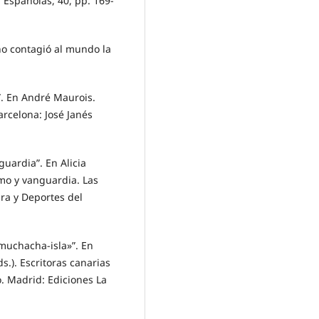
 Españolas, 40, pp. 169-
no contagió al mundo la
”. En André Maurois.
arcelona: José Janés
uardia”. En Alicia
smo y vanguardia. Las
ra y Deportes del
 «muchacha-isla»”. En
.). Escritoras canarias
to. Madrid: Ediciones La