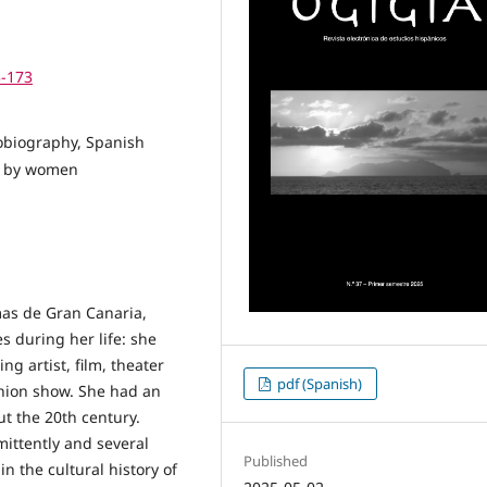
3-173
utobiography, Spanish
en by women
lmas de Gran Canaria,
s during her life: she
ng artist, film, theater
pdf (Spanish)
shion show. She had an
t the 20th century.
rmittently and several
Published
 the cultural history of