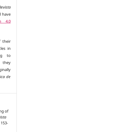
Revista
l have
n 4.0
 their
les in
ng to
s they
inally
nica de
ng of
ista
, 153-