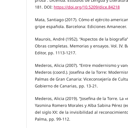
prosa”. Dicenda. Estudios de Lengua y Literatura
181. DOI:
https://doi.org/10.5209/dice.84218
Mata, Santiago (2017). Cómo el ejército america
gripe española. Barcelona: Ediciones Amanecer.
Maurois, André (1952). “Aspectos de la biografía
Obras completas. Memorias y ensayos. Vol. IV. B
Editor, pp. 1113-1217.
Mederos, Alicia (2007). “Entre modernismo y vang
Mederos (coord.). Josefina de la Torre: Moderni
Palmas de Gran Canaria: Viceconsejería de Cultu
Gobierno de Canarias, pp. 13-21.
Mederos, Alicia (2019). “Josefina de la Torre. La
Yasmina Romero Morales y Alba Sabina Pérez (eds
del siglo XX: de la invisibilidad al reconocimien
Palma, pp. 99-112.