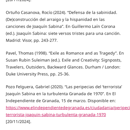
Ortuño Casanova, Rocío (2024). “Defensa de la sabinidad.
(De)construcción del arraigo y la hispanidad en las
canciones de Joaquín Sabina”. En Guillermo Laín Corona
(ed.). Joaquín Sabina: siete versos tristes para una canción.
Madrid: Visor, pp. 243-277.
Pavel, Thomas (1998). “Exile as Romance and as Tragedy”. En
Susan Rubin Suleiman (ed.). Exile and Creativity: Signposts,
Travelers, Outsiders, Backward Glances. Durham / London:
Duke University Press, pp. 25-36.
Pozo Felguera, Gabriel (2020). “Las peripecias del ‘terrorista’
Joaquín Sabina en la turbulenta Granada de 1970”. En El
Independiente de Granada, 15 de marzo. Disponible en:
https://www.elindependientedegranada.es/ciudadania/peripeci
terrorista-joaquin-sabina-turbulenta-granada-1970
[20/11/2024].