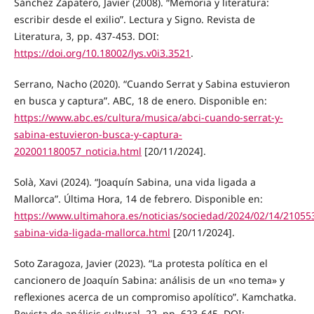
Sánchez Zapatero, Javier (2008). “Memoria y literatura:
escribir desde el exilio”. Lectura y Signo. Revista de
Literatura, 3, pp. 437-453. DOI:
https://doi.org/10.18002/lys.v0i3.3521
.
Serrano, Nacho (2020). “Cuando Serrat y Sabina estuvieron
en busca y captura”. ABC, 18 de enero. Disponible en:
https://www.abc.es/cultura/musica/abci-cuando-serrat-y-
sabina-estuvieron-busca-y-captura-
202001180057_noticia.html
[20/11/2024].
Solà, Xavi (2024). “Joaquín Sabina, una vida ligada a
Mallorca”. Última Hora, 14 de febrero. Disponible en:
https://www.ultimahora.es/noticias/sociedad/2024/02/14/21055
sabina-vida-ligada-mallorca.html
[20/11/2024].
Soto Zaragoza, Javier (2023). “La protesta política en el
cancionero de Joaquín Sabina: análisis de un «no tema» y
reflexiones acerca de un compromiso apolítico”. Kamchatka.
Revista de análisis cultural, 22, pp. 623-645. DOI: