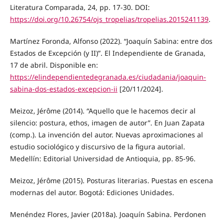
Literatura Comparada, 24, pp. 17-30. DOI:
https://doi.org/10.26754/ojs_tropelias/tropelias.2015241139
.
Martínez Foronda, Alfonso (2022). “Joaquín Sabina: entre dos
Estados de Excepción (y II)”. El Independiente de Granada,
17 de abril. Disponible en:
https://elindependientedegranada.es/ciudadania/joaquin-
sabina-dos-estados-excepcion-ii
[20/11/2024].
Meizoz, Jérôme (2014). “Aquello que le hacemos decir al
silencio: postura, ethos, imagen de autor”. En Juan Zapata
(comp.). La invención del autor. Nuevas aproximaciones al
estudio sociológico y discursivo de la figura autorial.
Medellín: Editorial Universidad de Antioquia, pp. 85-96.
Meizoz, Jérôme (2015). Posturas literarias. Puestas en escena
modernas del autor. Bogotá: Ediciones Unidades.
Menéndez Flores, Javier (2018a). Joaquín Sabina. Perdonen