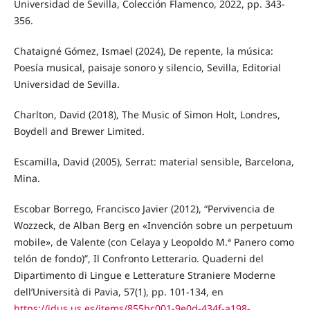
Universidad de Sevilla, Colección Flamenco, 2022, pp. 343-
356.
Chataigné Gómez, Ismael (2024), De repente, la música:
Poesía musical, paisaje sonoro y silencio, Sevilla, Editorial
Universidad de Sevilla.
Charlton, David (2018), The Music of Simon Holt, Londres,
Boydell and Brewer Limited.
Escamilla, David (2005), Serrat: material sensible, Barcelona,
Mina.
Escobar Borrego, Francisco Javier (2012), “Pervivencia de
Wozzeck, de Alban Berg en «Invención sobre un perpetuum
mobile», de Valente (con Celaya y Leopoldo M.ª Panero como
telón de fondo)”, Il Confronto Letterario. Quaderni del
Dipartimento di Lingue e Letterature Straniere Moderne
dell’Università di Pavia, 57(1), pp. 101-134, en
https://idus.us.es/items/855bc001-9e0d-434f-a198-