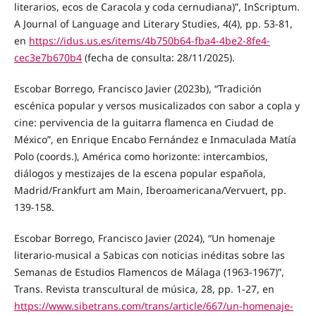
literarios, ecos de Caracola y coda cernudiana)”, InScriptum.
A Journal of Language and Literary Studies, 4(4), pp. 53-81,
en
https://idus.us.es/items/4b750b64-fba4-4be2-8fe4-
cec3e7b670b4
(fecha de consulta: 28/11/2025).
Escobar Borrego, Francisco Javier (2023b), “Tradición
escénica popular y versos musicalizados con sabor a copla y
cine: pervivencia de la guitarra flamenca en Ciudad de
México”, en Enrique Encabo Fernández e Inmaculada Matía
Polo (coords.), América como horizonte: intercambios,
diálogos y mestizajes de la escena popular española,
Madrid/Frankfurt am Main, Iberoamericana/Vervuert, pp.
139-158.
Escobar Borrego, Francisco Javier (2024), “Un homenaje
literario-musical a Sabicas con noticias inéditas sobre las
Semanas de Estudios Flamencos de Málaga (1963-1967)”,
Trans. Revista transcultural de música, 28, pp. 1-27, en
https://www.sibetrans.com/trans/article/667/un-homenaje-