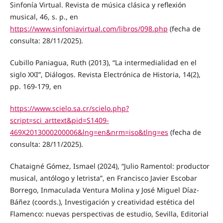
Sinfonía Virtual. Revista de música clásica y reflexión
musical, 46, s. p., en
https://www.sinfoniavirtual.com/libros/098.php
(fecha de
consulta: 28/11/2025).
Cubillo Paniagua, Ruth (2013), “La intermedialidad en el
siglo XXI”, Diálogos. Revista Electrónica de Historia, 14(2),
pp. 169-179, en
https://www.scielo.sa.cr/scielo.php?
script=sci_arttext&pid=S1409-
469X2013000200006&lng=en&nrm=iso&tlng=es
(fecha de
consulta: 28/11/2025).
Chataigné Gómez, Ismael (2024), “Julio Ramentol: productor
musical, antólogo y letrista”, en Francisco Javier Escobar
Borrego, Inmaculada Ventura Molina y José Miguel Díaz-
Báñez (coords.), Investigación y creatividad estética del
Flamenco: nuevas perspectivas de estudio, Sevilla, Editorial