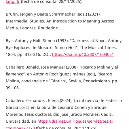
lang=fr
(fecha de consulta: 28/11/2025).
Bruhn, Jørgen y Beate Schirrmacher (eds.) (2021),
Intermedial Studies. An Introduction to Meaning Across
Media, Londres, Routledge.
Bye, Antony y Holt, Simon (1993), “Darkness at Noon. Antony
Bye Explores de Music of Simon Holt”, The Musical Times,
1804, pp. 313-316. DOI:
https://doi.org/10.2307/1003051
Caballero Bonald, José Manuel (2008), “Ricardo Molina y el
flamenco”, en Antonio Rodríguez Jiménez (ed.), Ricardo
Molina, conciencia de “Cántico”, Sevilla, Renacimiento, pp.
99-108.
Caballero Fernández, Elena (2024), La influencia de Federico
García Lorca en la obra de Leonard Cohen y Enrique
Morente, Tesis doctoral, dir. José Jurado Morales, Cádiz,
Universidad, en
https://dialnet.unirioja.es/servlet/tesis?
codigo=327373
(fecha de consulta: 28/11/2025).