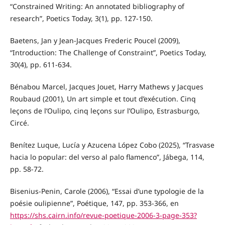
“Constrained Writing: An annotated bibliography of
research”, Poetics Today, 3(1), pp. 127-150.
Baetens, Jan y Jean-Jacques Frederic Poucel (2009),
“Introduction: The Challenge of Constraint”, Poetics Today,
30(4), pp. 611-634.
Bénabou Marcel, Jacques Jouet, Harry Mathews y Jacques
Roubaud (2001), Un art simple et tout d’exécution. Cinq
leçons de l’Oulipo, cinq leçons sur l’Oulipo, Estrasburgo,
Circé.
Benítez Luque, Lucía y Azucena López Cobo (2025), “Trasvase
hacia lo popular: del verso al palo flamenco”, Jábega, 114,
pp. 58-72.
Bisenius-Penin, Carole (2006), “Essai d’une typologie de la
poésie oulipienne”, Poétique, 147, pp. 353-366, en
https://shs.cairn.info/revue-poetique-2006-3-page-353?