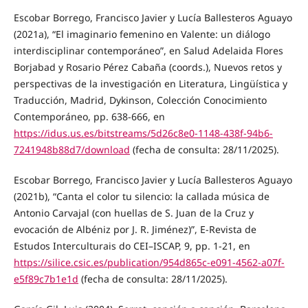
Escobar Borrego, Francisco Javier y Lucía Ballesteros Aguayo
(2021a), “El imaginario femenino en Valente: un diálogo
interdisciplinar contemporáneo”, en Salud Adelaida Flores
Borjabad y Rosario Pérez Cabaña (coords.), Nuevos retos y
perspectivas de la investigación en Literatura, Lingüística y
Traducción, Madrid, Dykinson, Colección Conocimiento
Contemporáneo, pp. 638-666, en
https://idus.us.es/bitstreams/5d26c8e0-1148-438f-94b6-
7241948b88d7/download
(fecha de consulta: 28/11/2025).
Escobar Borrego, Francisco Javier y Lucía Ballesteros Aguayo
(2021b), “Canta el color tu silencio: la callada música de
Antonio Carvajal (con huellas de S. Juan de la Cruz y
evocación de Albéniz por J. R. Jiménez)”, E-Revista de
Estudos Interculturais do CEI–ISCAP, 9, pp. 1-21, en
https://silice.csic.es/publication/954d865c-e091-4562-a07f-
e5f89c7b1e1d
(fecha de consulta: 28/11/2025).