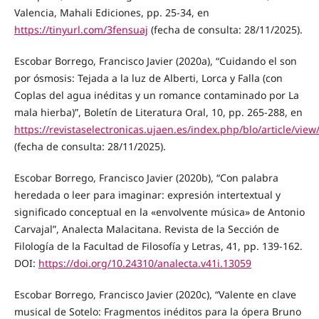
Valencia, Mahali Ediciones, pp. 25-34, en
https://tinyurl.com/3fensuaj
(fecha de consulta: 28/11/2025).
Escobar Borrego, Francisco Javier (2020a), “Cuidando el son
por ósmosis: Tejada a la luz de Alberti, Lorca y Falla (con
Coplas del agua inéditas y un romance contaminado por La
mala hierba)”, Boletín de Literatura Oral, 10, pp. 265-288, en
https://revistaselectronicas.ujaen.es/index.php/blo/article/view
(fecha de consulta: 28/11/2025).
Escobar Borrego, Francisco Javier (2020b), “Con palabra
heredada o leer para imaginar: expresión intertextual y
significado conceptual en la «envolvente música» de Antonio
Carvajal”, Analecta Malacitana. Revista de la Sección de
Filología de la Facultad de Filosofía y Letras, 41, pp. 139-162.
DOI:
https://doi.org/10.24310/analecta.v41i.13059
Escobar Borrego, Francisco Javier (2020c), “Valente en clave
musical de Sotelo: Fragmentos inéditos para la ópera Bruno