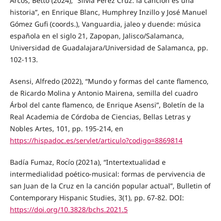
Arcos, Betto (2024), “Silvia Pérez Cruz: la canción es una
historia”, en Enrique Blanc, Humphrey Inzillo y José Manuel
Gómez Gufi (coords.), Vanguardia, jaleo y duende: música
española en el siglo 21, Zapopan, Jalisco/Salamanca,
Universidad de Guadalajara/Universidad de Salamanca, pp.
102-113.
Asensi, Alfredo (2022), “Mundo y formas del cante flamenco,
de Ricardo Molina y Antonio Mairena, semilla del cuadro
Árbol del cante flamenco, de Enrique Asensi”, Boletín de la
Real Academia de Córdoba de Ciencias, Bellas Letras y
Nobles Artes, 101, pp. 195-214, en
https://hispadoc.es/servlet/articulo?codigo=8869814
Badía Fumaz, Rocío (2021a), “Intertextualidad e
intermedialidad poético-musical: formas de pervivencia de
san Juan de la Cruz en la canción popular actual”, Bulletin of
Contemporary Hispanic Studies, 3(1), pp. 67-82. DOI:
https://doi.org/10.3828/bchs.2021.5